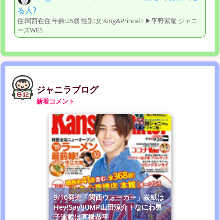
る人?
住:関西在住 年齢:25歳 性別:女 King&Prince▷▶︎平野紫耀 ジャニ
ーズWES
ジャニラブログ
新着コメント
9/10発売「関西ウォーカー」表紙は
Hey!Say!JUMP山田涼介！なにわ男
子連載は高橋恭平