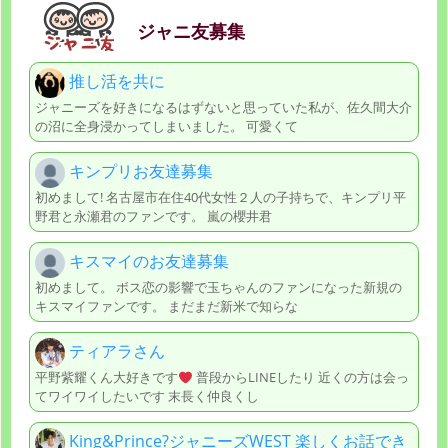
ジャニ友募集
推し活を共に
ジャニーズを好きになるはずないと思っていた私が、佐久間大介
の沼に全身浸かってしまいました。 可愛くて
キンプリお友達募集
初めまして! 名古屋市在住40代女性２人の子持ちで、キンプリ平
野君と永瀬君のファンです。 嵐の櫻井君
キスマイのお友達募集
初めまして。 ボス恋の影響で玉ちゃんのファンになった新規の
キスマイファンです。 まだまだ新米で知らな
ティアラさん
平野紫耀くん大好きです
普段からLINEしたり 近くの方は会っ
てワイワイしたいです 末長く仲良くし
King&Prince?ジャニーズWEST 楽しくお話でき