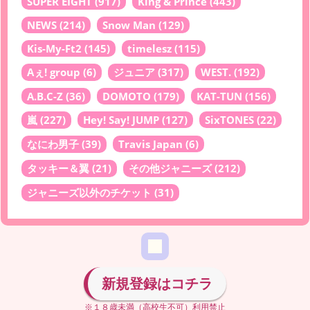
SUPER EIGHT
(917)
King & Prince
(443)
NEWS
(214)
Snow Man
(129)
Kis-My-Ft2
(145)
timelesz
(115)
Aぇ! group
(6)
ジュニア
(317)
WEST.
(192)
A.B.C-Z
(36)
DOMOTO
(179)
KAT-TUN
(156)
嵐
(227)
Hey! Say! JUMP
(127)
SixTONES
(22)
なにわ男子
(39)
Travis Japan
(6)
タッキー＆翼
(21)
その他ジャニーズ
(212)
ジャニーズ以外のチケット
(31)
新規登録はコチラ
※１８歳未満（高校生不可）利用禁止