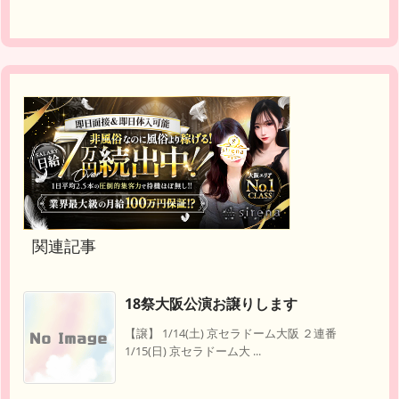
関連記事
18祭大阪公演お譲りします
【譲】 1/14(土) 京セラドーム大阪 ２連番
1/15(日) 京セラドーム大 ...