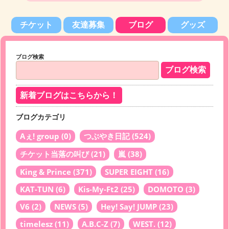
チケット
友達募集
ブログ
グッズ
ブログ検索
新着ブログはこちらから！
ブログカテゴリ
Aぇ! group
(0)
つぶやき日記
(524)
チケット当落の叫び
(21)
嵐
(38)
King & Prince
(371)
SUPER EIGHT
(16)
KAT-TUN
(6)
Kis-My-Ft2
(25)
DOMOTO
(3)
V6
(2)
NEWS
(5)
Hey! Say! JUMP
(23)
timelesz
(11)
A.B.C-Z
(7)
WEST.
(12)