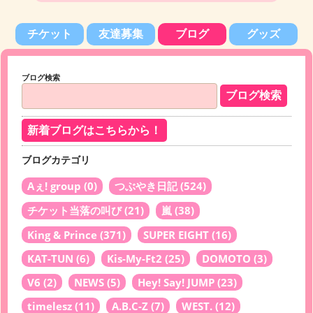
チケット
友達募集
ブログ
グッズ
ブログ検索
新着ブログはこちらから！
ブログカテゴリ
Aぇ! group
(0)
つぶやき日記
(524)
チケット当落の叫び
(21)
嵐
(38)
King & Prince
(371)
SUPER EIGHT
(16)
KAT-TUN
(6)
Kis-My-Ft2
(25)
DOMOTO
(3)
V6
(2)
NEWS
(5)
Hey! Say! JUMP
(23)
timelesz
(11)
A.B.C-Z
(7)
WEST.
(12)