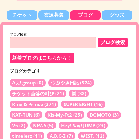
チケット
友達募集
ブログ
グッズ
ブログ検索
新着ブログはこちらから！
ブログカテゴリ
Aぇ! group
(0)
つぶやき日記
(524)
チケット当落の叫び
(21)
嵐
(38)
King & Prince
(371)
SUPER EIGHT
(16)
KAT-TUN
(6)
Kis-My-Ft2
(25)
DOMOTO
(3)
V6
(2)
NEWS
(5)
Hey! Say! JUMP
(23)
timelesz
(11)
A.B.C-Z
(7)
WEST.
(12)