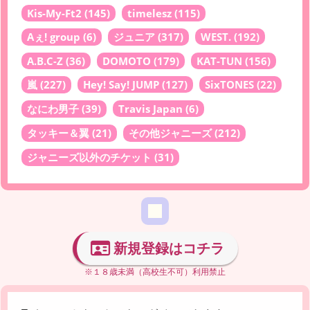
Kis-My-Ft2
(145)
timelesz
(115)
Aぇ! group
(6)
ジュニア
(317)
WEST.
(192)
A.B.C-Z
(36)
DOMOTO
(179)
KAT-TUN
(156)
嵐
(227)
Hey! Say! JUMP
(127)
SixTONES
(22)
なにわ男子
(39)
Travis Japan
(6)
タッキー＆翼
(21)
その他ジャニーズ
(212)
ジャニーズ以外のチケット
(31)
新規登録はコチラ
※１８歳未満（高校生不可）利用禁止