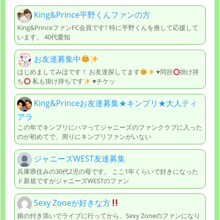
King&Prince平野くんファンの方
King&PrinceファンFC会員です? 特に平野くんを推して応援して
います。 40代愛知
お友達募集中
はじめましてみほです！ お友達探してます
♥️
同担
掛け持
ち
私も掛け持ちです
♥️
チケッ
King&Princeお友達募集★キンプリ★大人ティ
アラ
この年でキンプリにハマってジャニーズのファンクラブに入った
のが初めてで、周りにキンプリファンがいない
ジャニーズWEST友達募集
兵庫県住みの30代2児の母です。 ここ1年くらいで好きになった
ド新規ですがジャニーズWESTのファン
Sexy Zoneが好きな方
娘の付き添いでライブに行ってから、Sexy Zoneのファンになり