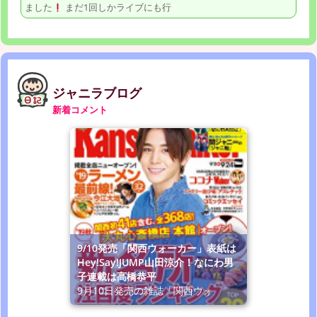
ました
まだ1回しかライブにも行
ジャニラブログ
新着コメント
9/10発売「関西ウォーカー」表紙は
Hey!Say!JUMP山田涼介！なにわ男
子連載は高橋恭平
9月10日発売の雑誌「関西ウォ