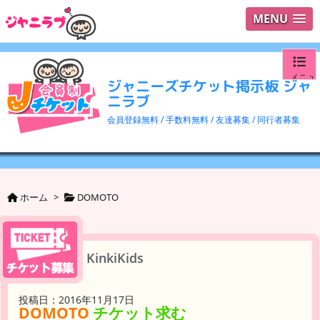
MENU
メニュ
ジャニーズチケット掲示板 ジャ
ニラブ
ログイ
会員登録無料 / 手数料無料 / 友達募集 / 同行者募集
ユーザ
検索
ホーム
>
DOMOTO
KinkiKids
投稿日：2016年11月17日
DOMOTO
チケット求む