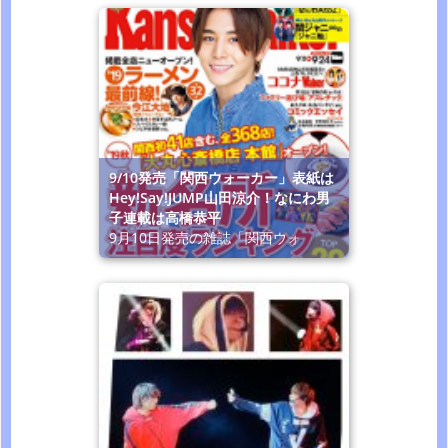
9/10発売「関西ウォーカー」表紙は
Hey!Say!JUMP山田涼介！なにわ男
子連載は高橋恭平
9月10日発売の雑誌「関西ウォ