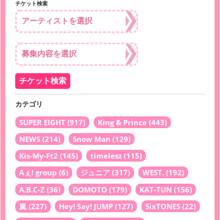
チケット検索
カテゴリ
SUPER EIGHT
(917)
King & Prince
(443)
NEWS
(214)
Snow Man
(129)
Kis-My-Ft2
(145)
timelesz
(115)
Aぇ! group
(6)
ジュニア
(317)
WEST.
(192)
A.B.C-Z
(36)
DOMOTO
(179)
KAT-TUN
(156)
嵐
(227)
Hey! Say! JUMP
(127)
SixTONES
(22)