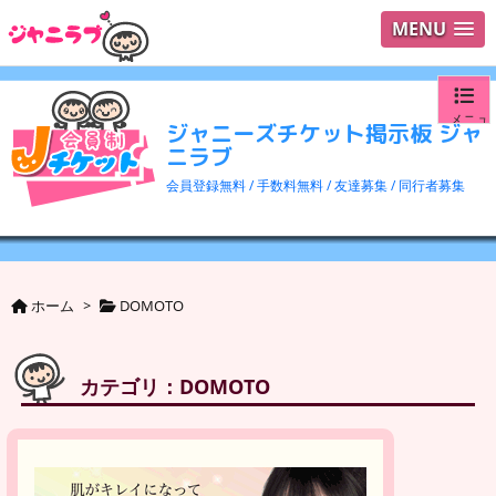
MENU
メニュ
ジャニーズチケット掲示板 ジャ
ニラブ
ログイ
会員登録無料 / 手数料無料 / 友達募集 / 同行者募集
ユーザ
検索
ホーム
>
DOMOTO
カテゴリ：DOMOTO