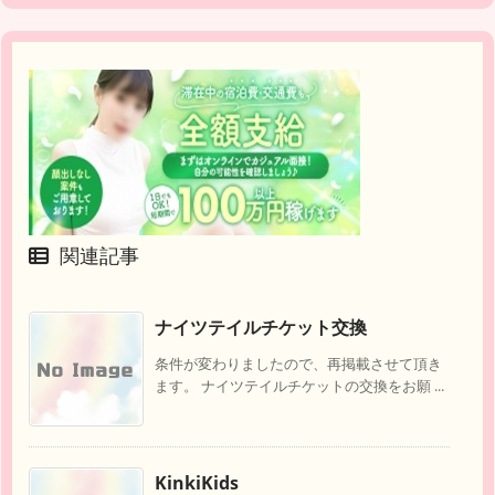
関連記事
ナイツテイルチケット交換
条件が変わりましたので、再掲載させて頂き
ます。 ナイツテイルチケットの交換をお願 ...
KinkiKids