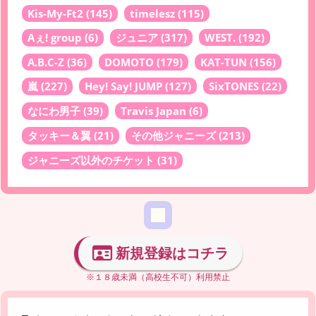
Kis-My-Ft2
(145)
timelesz
(115)
Aぇ! group
(6)
ジュニア
(317)
WEST.
(192)
A.B.C-Z
(36)
DOMOTO
(179)
KAT-TUN
(156)
嵐
(227)
Hey! Say! JUMP
(127)
SixTONES
(22)
なにわ男子
(39)
Travis Japan
(6)
タッキー＆翼
(21)
その他ジャニーズ
(213)
ジャニーズ以外のチケット
(31)
新規登録はコチラ
※１８歳未満（高校生不可）利用禁止