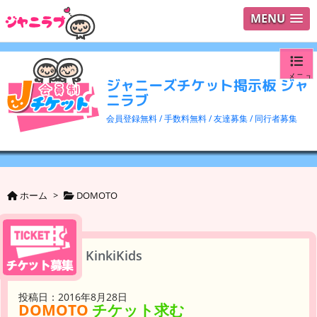
MENU
メニュ
ジャニーズチケット掲示板 ジャ
ニラブ
ログイ
会員登録無料 / 手数料無料 / 友達募集 / 同行者募集
ユーザ
検索
ホーム
>
DOMOTO
KinkiKids
投稿日：2016年8月28日
DOMOTO
チケット求む