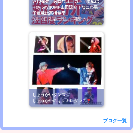
9/10発売「関西ウォーカー」表紙は
Hey!Say!JUMP山田涼介！なにわ男
子連載は高橋恭平
9月10日発売の雑誌「関西ウォ
しょうかいダンス
しょうかいのキレキレダンス
ブログ一覧