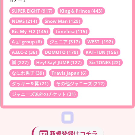
SUPER EIGHT
(917)
King & Prince
(443)
NEWS
(214)
Snow Man
(129)
Kis-My-Ft2
(145)
timelesz
(115)
Aぇ! group
(6)
ジュニア
(317)
WEST.
(192)
A.B.C-Z
(36)
DOMOTO
(179)
KAT-TUN
(156)
嵐
(227)
Hey! Say! JUMP
(127)
SixTONES
(22)
なにわ男子
(39)
Travis Japan
(6)
タッキー＆翼
(21)
その他ジャニーズ
(212)
ジャニーズ以外のチケット
(31)
新規登録はコチラ