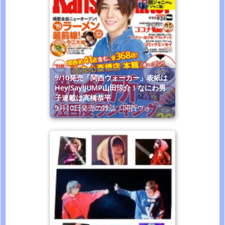
9/10発売「関西ウォーカー」表紙は
Hey!Say!JUMP山田涼介！なにわ男
子連載は高橋恭平
9月10日発売の雑誌「関西ウォ