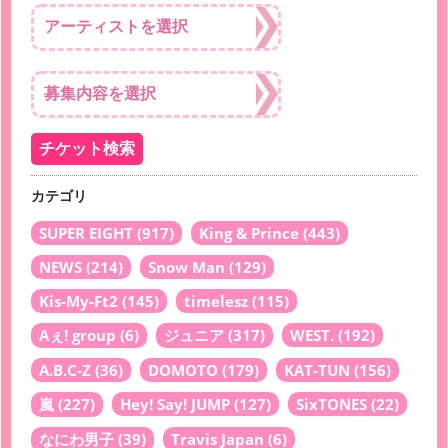
カテゴリ
SUPER EIGHT
(917)
King & Prince
(443)
NEWS
(214)
Snow Man
(129)
Kis-My-Ft2
(145)
timelesz
(115)
Aぇ! group
(6)
ジュニア
(317)
WEST.
(192)
A.B.C-Z
(36)
DOMOTO
(179)
KAT-TUN
(156)
嵐
(227)
Hey! Say! JUMP
(127)
SixTONES
(22)
なにわ男子
(39)
Travis Japan
(6)