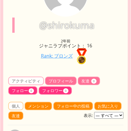
@shirokuma
2年前
ジャニラブポイント： 16
Rank: ブロンズ
アクティビティ
プロフィール
友達
0
フォロー
フォロワー
0
0
個人
メンション
フォロー中の投稿
お気に入り
表示:
友達