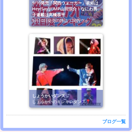
9/10発売「関西ウォーカー」表紙は
Hey!Say!JUMP山田涼介！なにわ男
子連載は高橋恭平
9月10日発売の雑誌「関西ウォ
しょうかいダンス
しょうかいのキレキレダンス
ブログ一覧