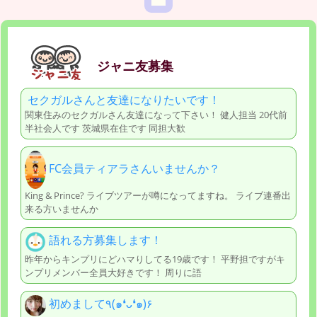
ジャニ友募集
セクガルさんと友達になりたいです！
関東住みのセクガルさん友達になって下さい！ 健人担当 20代前
半社会人です 茨城県在住です 同担大歓
FC会員ティアラさんいませんか？
King & Prince? ライブツアーが噂になってますね。 ライブ連番出
来る方いませんか
語れる方募集します！
昨年からキンプリにどハマりしてる19歳です！ 平野担ですがキ
ンプリメンバー全員大好きです！ 周りに語
初めまして٩(๑❛ᴗ❛๑)۶