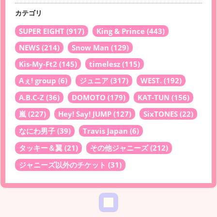
カテゴリ
SUPER EIGHT
(917)
King & Prince
(443)
NEWS
(214)
Snow Man
(129)
Kis-My-Ft2
(145)
timelesz
(115)
Aぇ! group
(6)
ジュニア
(317)
WEST.
(192)
A.B.C-Z
(36)
DOMOTO
(179)
KAT-TUN
(156)
嵐
(227)
Hey! Say! JUMP
(127)
SixTONES
(22)
なにわ男子
(39)
Travis Japan
(6)
タッキー＆翼
(21)
その他ジャニーズ
(212)
ジャニーズ以外のチケット
(31)