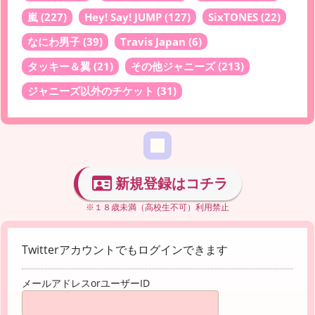
嵐
(227)
Hey! Say! JUMP
(127)
SixTONES
(22)
なにわ男子
(39)
Travis Japan
(6)
タッキー＆翼
(21)
その他ジャニーズ
(213)
ジャニーズ以外のチケット
(31)
新規登録はコチラ
※１８歳未満（高校生不可）利用禁止
Twitterアカウントでもログインできます
メールアドレスorユーザーID