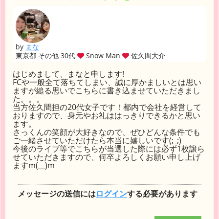
by
まな
東京都 その他 30代
Snow Man
佐久間大介
はじめまして、まなと申します!
FCや一般全て落ちてしまい、誠に厚かましいとは思い
ますが縋る思いでこちらに書き込ませていただきまし
た。。。
当方佐久間担の20代女子です！都内で会社を経営して
おりますので、身元やお礼ははっきりできるかと思い
ます。
さっくんの笑顔が大好きなので、ぜひどんな条件でも
ご一緒させていただけたら本当に嬉しいです(;_;)
今後のライブ等でこちらが当選した際には必ず1枚譲ら
せていただきますので、何卒よろしくお願い申し上げ
ますm(__)m
メッセージの送信には
ログイン
する必要があります