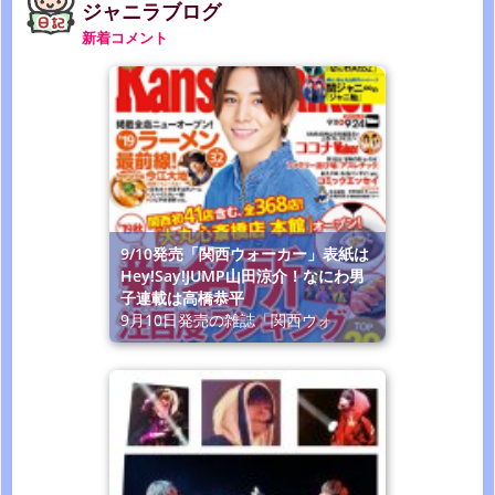
ジャニラブログ
新着コメント
9/10発売「関西ウォーカー」表紙は
Hey!Say!JUMP山田涼介！なにわ男
子連載は高橋恭平
9月10日発売の雑誌「関西ウォ