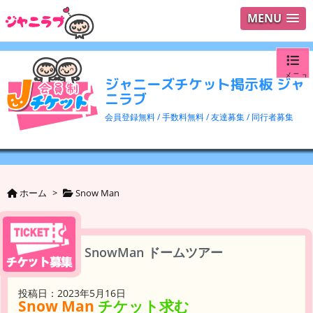
MENU
メニュ
ジャニーズチケット掲示板 ジャ
ニラブ
ログイ
会員登録無料 / 手数料無料 / 友達募集 / 同行者募集
ユーザ
検索
ホーム
>
Snow Man
SnowMan ドームツアー
投稿日：2023年5月16日
Snow Man
チケット求む