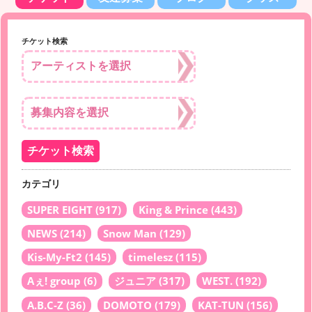
チケット検索
カテゴリ
SUPER EIGHT
(917)
King & Prince
(443)
NEWS
(214)
Snow Man
(129)
Kis-My-Ft2
(145)
timelesz
(115)
Aぇ! group
(6)
ジュニア
(317)
WEST.
(192)
A.B.C-Z
(36)
DOMOTO
(179)
KAT-TUN
(156)