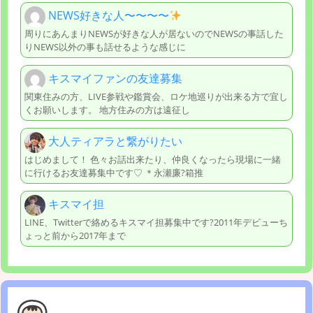
NEWS好きな人〜〜〜〜
周りにあんまりNEWSが好きな人が居ないのでNEWSの事話した
りNEWS以外の事も話せるような感じに
キスマイファンの友達募集
関東住みの方、LIVE参戦や鑑賞会、ロケ地巡りが出来る方で宜し
くお願いします。 地方住みの方は遠征し
大人ティアラと繋がりたい
はじめまして！ 色々お話出来たり、仲良くなったら現場に一緒
に行けるお友達募集中です♡ ＊永瀬廉?箱推
キスマイ担
LINE、Twitterで絡めるキスマイ担募集中です?2011年デビューち
ょっと前から2017年まで