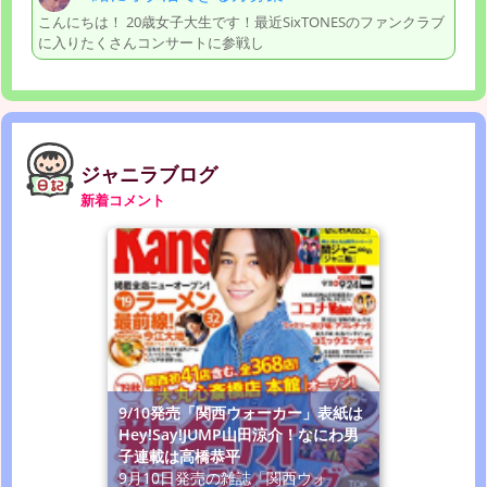
こんにちは！ 20歳女子大生です！最近SixTONESのファンクラブ
に入りたくさんコンサートに参戦し
ジャニラブログ
新着コメント
9/10発売「関西ウォーカー」表紙は
Hey!Say!JUMP山田涼介！なにわ男
子連載は高橋恭平
9月10日発売の雑誌「関西ウォ