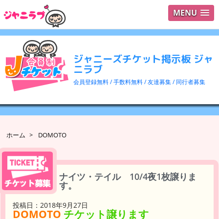
MENU
ログイ
ユーザ
ジャニーズチケット掲示板 ジャ
検索
ニラブ
会員登録無料 / 手数料無料 / 友達募集 / 同行者募集
ホーム
>
DOMOTO
ナイツ・テイル 10/4夜1枚譲りま
す。
投稿日：2018年9月27日
DOMOTO
チケット譲ります