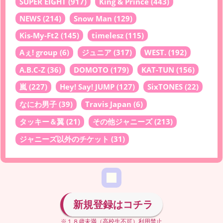
SUPER EIGHT
(917)
King & Prince
(443)
NEWS
(214)
Snow Man
(129)
Kis-My-Ft2
(145)
timelesz
(115)
Aぇ! group
(6)
ジュニア
(317)
WEST.
(192)
A.B.C-Z
(36)
DOMOTO
(179)
KAT-TUN
(156)
嵐
(227)
Hey! Say! JUMP
(127)
SixTONES
(22)
なにわ男子
(39)
Travis Japan
(6)
タッキー＆翼
(21)
その他ジャニーズ
(213)
ジャニーズ以外のチケット
(31)
新規登録はコチラ
※１８歳未満（高校生不可）利用禁止