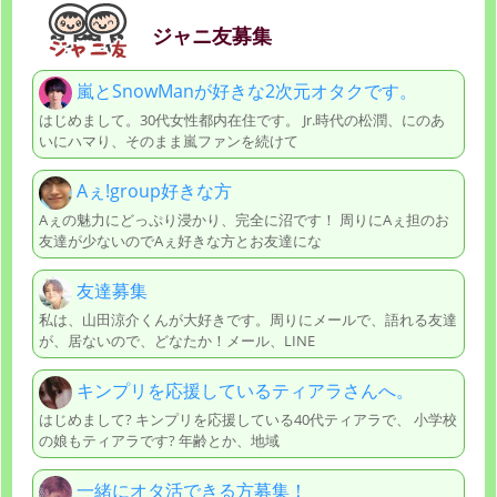
ジャニ友募集
嵐とSnowManが好きな2次元オタクです。
はじめまして。30代女性都内在住です。 Jr.時代の松潤、にのあ
いにハマり、そのまま嵐ファンを続けて
Aぇ!group好きな方
Aぇの魅力にどっぷり浸かり、完全に沼です！ 周りにAぇ担のお
友達が少ないのでAぇ好きな方とお友達にな
友達募集
私は、山田涼介くんが大好きです。周りにメールで、語れる友達
が、居ないので、どなたか！メール、LINE
キンプリを応援しているティアラさんへ。
はじめまして? キンプリを応援している40代ティアラで、 小学校
の娘もティアラです? 年齢とか、地域
一緒にオタ活できる方募集！