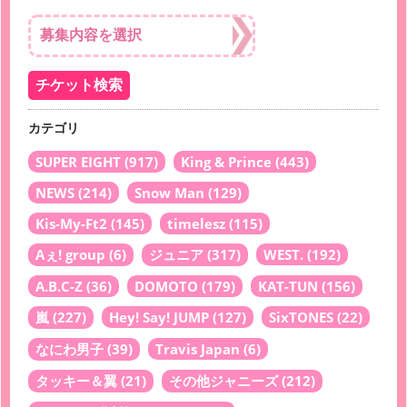
カテゴリ
SUPER EIGHT
(917)
King & Prince
(443)
NEWS
(214)
Snow Man
(129)
Kis-My-Ft2
(145)
timelesz
(115)
Aぇ! group
(6)
ジュニア
(317)
WEST.
(192)
A.B.C-Z
(36)
DOMOTO
(179)
KAT-TUN
(156)
嵐
(227)
Hey! Say! JUMP
(127)
SixTONES
(22)
なにわ男子
(39)
Travis Japan
(6)
タッキー＆翼
(21)
その他ジャニーズ
(212)