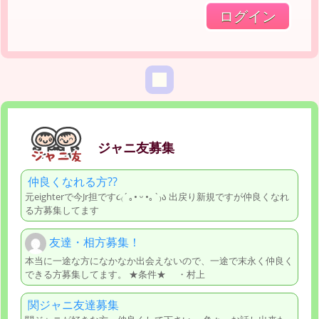
ジャニ友募集
仲良くなれる方??
元eighterで今Jr担です૮₍´｡• ᵕ •｡`₎ა 出戻り新規ですが仲良くなれ
る方募集してます
友達・相方募集！
本当に一途な方になかなか出会えないので、一途で末永く仲良く
できる方募集してます。 ★条件★ ・村上
関ジャニ友達募集