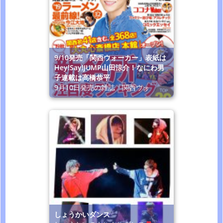
9/10発売「関西ウォーカー」表紙は
Hey!Say!JUMP山田涼介！なにわ男
子連載は高橋恭平
9月10日発売の雑誌「関西ウォ
しょうかいダンス