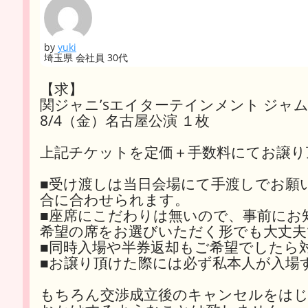
by
yuki
埼玉県 会社員 30代
【求】
関ジャニ’sエイターテインメント ジャ
8/4（金）名古屋公演 １枚
上記チケットを定価＋手数料にてお譲り
■受け渡しは当日会場にて手渡しでお願
合に合わせられます。
■座席にこだわりは無いので、事前にお
希望の席をお選びいただく形でも大丈夫
■同時入場や半券返却もご希望でしたら
■お譲り頂けた際には必ず私本人が入場
もちろん交渉成立後のキャンセルをはじ