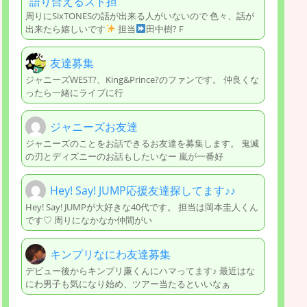
語り合えるスト担
周りにSixTONESの話が出来る人がいないので 色々、話が
出来たら嬉しいです
担当
田中樹? F
友達募集
ジャニーズWEST?、King&Prince?のファンです。 仲良くな
ったら一緒にライブに行
ジャニーズお友達
ジャニーズのことをお話できるお友達を募集します。 鬼滅
の刃とディズニーのお話もしたいなー 嵐が一番好
Hey! Say! JUMP応援友達探してます♪♪
Hey! Say! JUMPが大好きな40代です。 担当は岡本圭人くん
です♡ 周りになかなか仲間がい
キンプリなにわ友達募集
デビュー後からキンプリ廉くんにハマってます♪ 最近はな
にわ男子も気になり始め、ツアー当たるといいなぁ