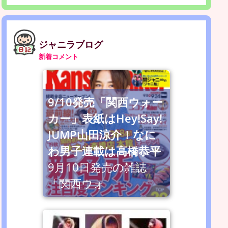
ジャニラブログ
新着コメント
9/10発売「関西ウォー
カー」表紙はHey!Say!
JUMP山田涼介！なに
わ男子連載は高橋恭平
9月10日発売の雑誌
「関西ウォ