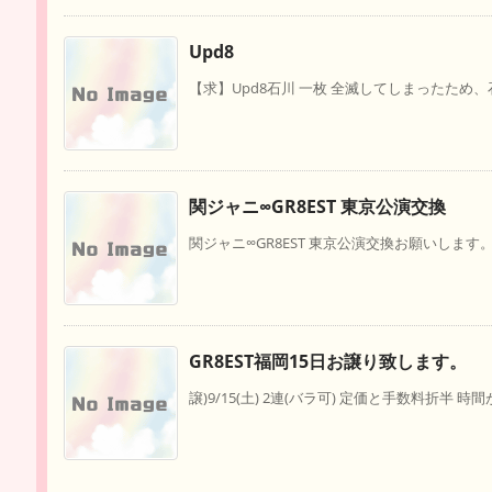
Upd8
【求】Upd8石川 一枚 全滅してしまったため、
関ジャニ∞GR8EST 東京公演交換
関ジャニ∞GR8EST 東京公演交換お願いします。 【譲】
GR8EST福岡15日お譲り致します。
譲)9/15(土) 2連(バラ可) 定価と手数料折半 時