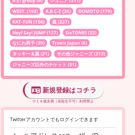
Aぇ! group
(6)
ジュニア
(317)
WEST.
(192)
A.B.C-Z
(36)
DOMOTO
(179)
KAT-TUN
(156)
嵐
(227)
Hey! Say! JUMP
(127)
SixTONES
(22)
なにわ男子
(39)
Travis Japan
(6)
タッキー＆翼
(21)
その他ジャニーズ
(213)
ジャニーズ以外のチケット
(31)
新規登録はコチラ
※１８歳未満（高校生不可）利用禁止
Twitterアカウントでもログインできます