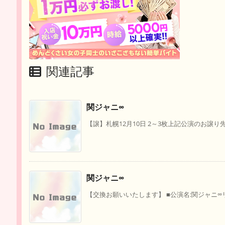
関連記事
関ジャニ∞
【譲】札幌12月10日 2～3枚上記公演のお譲り
関ジャニ∞
【交換お願いいたします】 ■公演名:関ジャニ∞リ