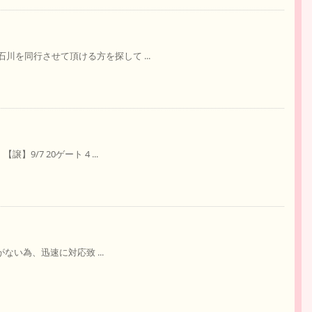
石川を同行させて頂ける方を探して ...
9/7 20ゲート 4 ...
間がない為、迅速に対応致 ...