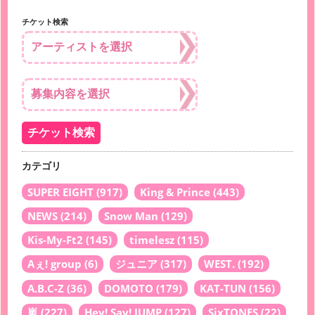
チケット検索
カテゴリ
SUPER EIGHT
(917)
King & Prince
(443)
NEWS
(214)
Snow Man
(129)
Kis-My-Ft2
(145)
timelesz
(115)
Aぇ! group
(6)
ジュニア
(317)
WEST.
(192)
A.B.C-Z
(36)
DOMOTO
(179)
KAT-TUN
(156)
嵐
(227)
Hey! Say! JUMP
(127)
SixTONES
(22)