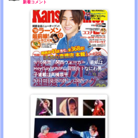
新着コメント
9/10発売「関西ウォーカー」表紙は
Hey!Say!JUMP山田涼介！なにわ男
子連載は高橋恭平
9月10日発売の雑誌「関西ウォ