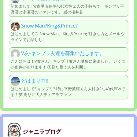
初めまして! 名古屋市在住40代女性２人の子持ちで、キンプリ平
野君と永瀬君のファンです。 嵐の櫻井君
Snow Man?King&Prince?
はじめまして♡ Snow Man、King&Princeが好きな方とメールや
ラインでお話しし
V友•キンプリ友達を募集いたします。
こんにちは！V友さん・キンプリ友さん募集に来ました。 いくつ
か条件があります！ ①見た目で人を判断し
どはまり中‼︎
はじめまして? キンプリ? 特に平野紫耀くん大好き?な40代BBAで
す！笑 周りに大人ティアラファン
ジャニラブログ