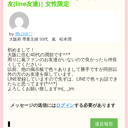
友(line友達)| 女性限定
by
潤LOVE♡
大阪府 専業主婦 50代
嵐
松本潤
初めまして！
大阪に住む40代の潤担です^^*
周りに嵐ファンのお友達がいないので良かったら仲良
くしてください♪
以前、他の掲示板で色々ありまして勝手ですが同担以
外の方のお友達を探しています。
LINE登録していますので先ずは、LINEで色々お話でき
たらと思ってます(*^^*)
よろしくお願い致しますm(_ _)m
メッセージの送信には
ログイン
する必要があります
違反報告