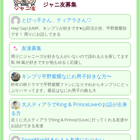
ジャニ友募集
とびっ子さん、ティアラさん♡
Hey! Say! JUMP、キンプリが好きです♥️山田涼介担、平野紫耀担
です！ 周りにお話しできる
友達募集
周りにジャニーズが好きな人がいないので語れる人を探してます
私 98 嵐が好きですが他もゆるく応援し
キンプリ平野紫耀なにわ男子好きな方〜
昨年の秋ドラマで平野紫耀ファンになりそれからキンプリにどっ
ぷりハマってます。最近はなにわ男子の曲も大
大人ティアラでKing & PrinceLiveやお話が出来
る方
近くに大人ティアラでKing & PrinceのLiveに行ってくれる友達や
お話ができる友達
SnowMan好きな人と友達になりたい