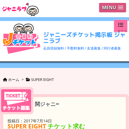
MENU
メニュ
ジャニーズチケット掲示板 ジャ
ニラブ
ログイ
会員登録無料 / 手数料無料 / 友達募集 / 同行者募集
ユーザ
検索
ホーム
>
SUPER EIGHT
関ジャニ∞
投稿日：2017年7月14日
SUPER EIGHT
チケット求む