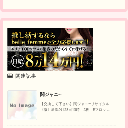
関連記事
関ジャニ∞
【交換して下さい】関ジャニ∞リサイタル
《譲》新潟9月28日13時 2枚 Eブロッ ...