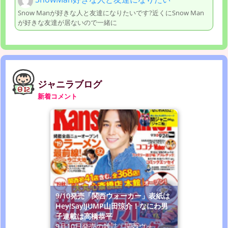
Snow Manが好きな人と友達になりたいです?近くにSnow Man
が好きな友達が居ないので一緒に
ジャニラブログ
新着コメント
9/10発売「関西ウォーカー」表紙は
Hey!Say!JUMP山田涼介！なにわ男
子連載は高橋恭平
9月10日発売の雑誌「関西ウォ