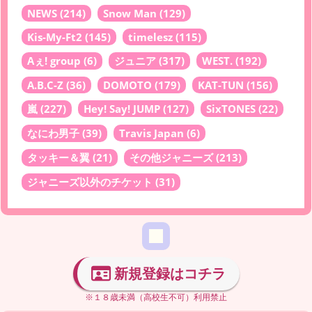
NEWS
(214)
Snow Man
(129)
Kis-My-Ft2
(145)
timelesz
(115)
Aぇ! group
(6)
ジュニア
(317)
WEST.
(192)
A.B.C-Z
(36)
DOMOTO
(179)
KAT-TUN
(156)
嵐
(227)
Hey! Say! JUMP
(127)
SixTONES
(22)
なにわ男子
(39)
Travis Japan
(6)
タッキー＆翼
(21)
その他ジャニーズ
(213)
ジャニーズ以外のチケット
(31)
新規登録はコチラ
※１８歳未満（高校生不可）利用禁止