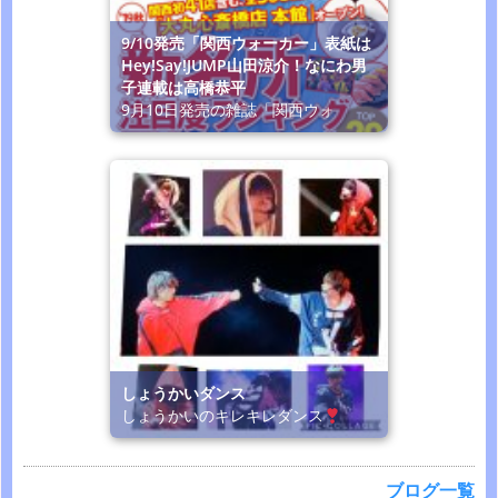
9/10発売「関西ウォーカー」表紙は
Hey!Say!JUMP山田涼介！なにわ男
子連載は高橋恭平
9月10日発売の雑誌「関西ウォ
しょうかいダンス
しょうかいのキレキレダンス
ブログ一覧