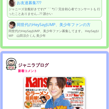
お友達募集???
ジャニーズ全般好きです(*´˘`*)♡ 完全初心者でコンサートも 行
ったことありません…?? 誰かい
同世代のHeySayJUMP、美少年ファンの方
同世代のHeySayJUMP、美少年ファン募集してます。 HeySayJU
MP 山田涼介くん 美少年
ジャニラブログ
新着コメント