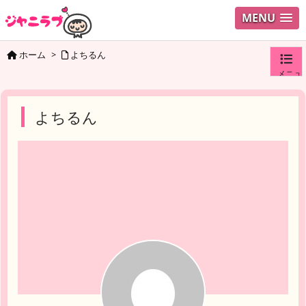
MENU
ホーム
>
よちるん
メニュ
ログイ
よちるん
ユーザ
検索