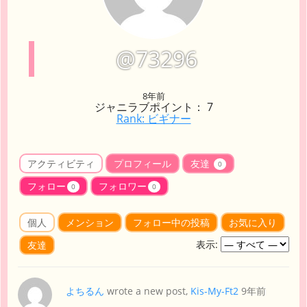
@73296
8年前
ジャニラブポイント： 7
Rank: ビギナー
アクティビティ
プロフィール
友達
0
フォロー
フォロワー
0
0
個人
メンション
フォロー中の投稿
お気に入り
表示:
友達
よちるん
wrote a new post,
Kis-My-Ft2
9年前