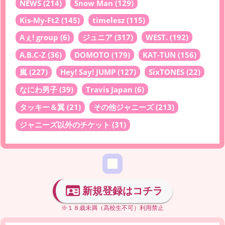
NEWS
(214)
Snow Man
(129)
Kis-My-Ft2
(145)
timelesz
(115)
Aぇ! group
(6)
ジュニア
(317)
WEST.
(192)
A.B.C-Z
(36)
DOMOTO
(179)
KAT-TUN
(156)
嵐
(227)
Hey! Say! JUMP
(127)
SixTONES
(22)
なにわ男子
(39)
Travis Japan
(6)
タッキー＆翼
(21)
その他ジャニーズ
(213)
ジャニーズ以外のチケット
(31)
新規登録はコチラ
※１８歳未満（高校生不可）利用禁止