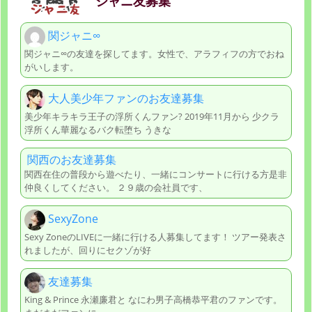
ジャニ友募集
関ジャニ∞
関ジャニ∞の友達を探してます。女性で、アラフィフの方でおね
がいします。
大人美少年ファンのお友達募集
美少年キラキラ王子の浮所くんファン? 2019年11月から 少クラ
浮所くん華麗なるバク転堕ち うきな
関西のお友達募集
関西在住の普段から遊べたり、一緒にコンサートに行ける方是非
仲良くしてください。 ２９歳の会社員です、
SexyZone
Sexy ZoneのLIVEに一緒に行ける人募集してます！ ツアー発表さ
れましたが、回りにセクゾが好
友達募集
King & Prince 永瀬廉君と なにわ男子高橋恭平君のファンです。