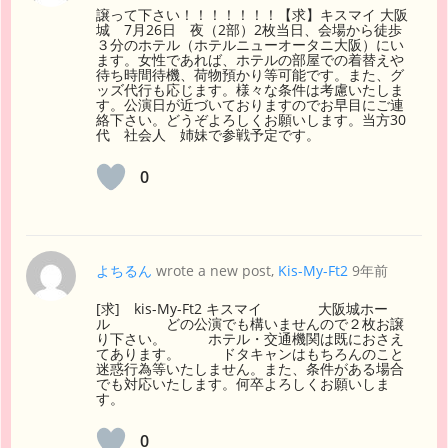
譲って下さい！！！！！！！【求】キスマイ 大阪
城 7月26日 夜（2部）2枚当日、会場から徒歩
３分のホテル（ホテルニューオータニ大阪）にい
ます。女性であれば、ホテルの部屋での着替えや
待ち時間待機、荷物預かり等可能です。また、グ
ッズ代行も応じます。様々な条件は考慮いたしま
す。公演日が近づいておりますのでお早目にご連
絡下さい。どうぞよろしくお願いします。当方30
代 社会人 姉妹で参戦予定です。
0
よちるん
wrote a new post,
Kis-My-Ft2
9年前
[求] kis-My-Ft2 キスマイ 大阪城ホー
ル どの公演でも構いませんので２枚お譲
り下さい。 ホテル・交通機関は既におさえ
てあります。 ドタキャンはもちろんのこと
迷惑行為等いたしません。また、条件がある場合
でも対応いたします。何卒よろしくお願いしま
す。
0