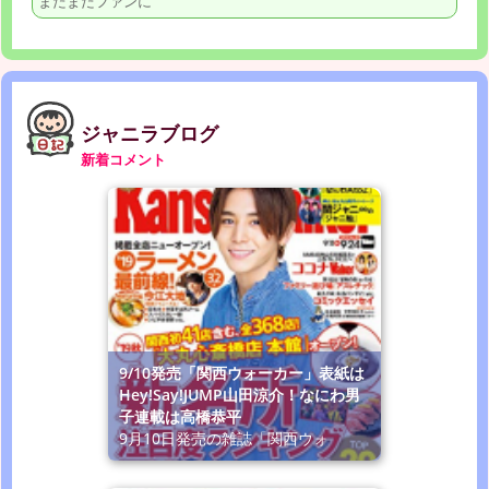
まだまだファンに
ジャニラブログ
新着コメント
9/10発売「関西ウォーカー」表紙は
Hey!Say!JUMP山田涼介！なにわ男
子連載は高橋恭平
9月10日発売の雑誌「関西ウォ