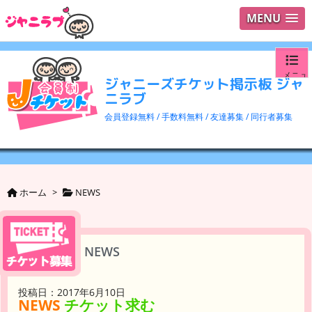
MENU
メニュ
ジャニーズチケット掲示板 ジャ
ニラブ
ログイ
会員登録無料 / 手数料無料 / 友達募集 / 同行者募集
ユーザ
検索
ホーム
>
NEWS
NEWS
投稿日：2017年6月10日
NEWS
チケット求む