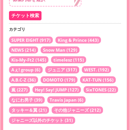
カテゴリ
SUPER EIGHT
(917)
King & Prince
(443)
NEWS
(214)
Snow Man
(129)
Kis-My-Ft2
(145)
timelesz
(115)
Aぇ! group
(6)
ジュニア
(317)
WEST.
(192)
A.B.C-Z
(36)
DOMOTO
(179)
KAT-TUN
(156)
嵐
(227)
Hey! Say! JUMP
(127)
SixTONES
(22)
なにわ男子
(39)
Travis Japan
(6)
タッキー＆翼
(21)
その他ジャニーズ
(212)
ジャニーズ以外のチケット
(31)