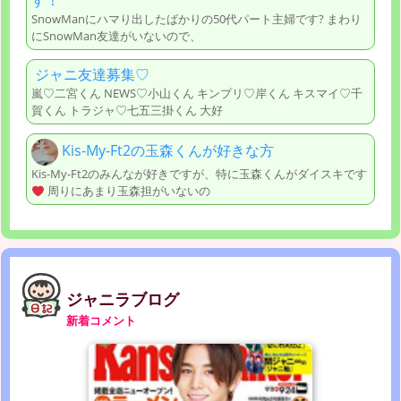
す！
SnowManにハマり出したばかりの50代パート主婦です? まわり
にSnowMan友達がいないので、
ジャニ友達募集♡
嵐♡二宮くん NEWS♡小山くん キンプリ♡岸くん キスマイ♡千
賀くん トラジャ♡七五三掛くん 大好
Kis-My-Ft2の玉森くんが好きな方
Kis-My-Ft2のみんなが好きですが、特に玉森くんがダイスキです
周りにあまり玉森担がいないの
ジャニラブログ
新着コメント