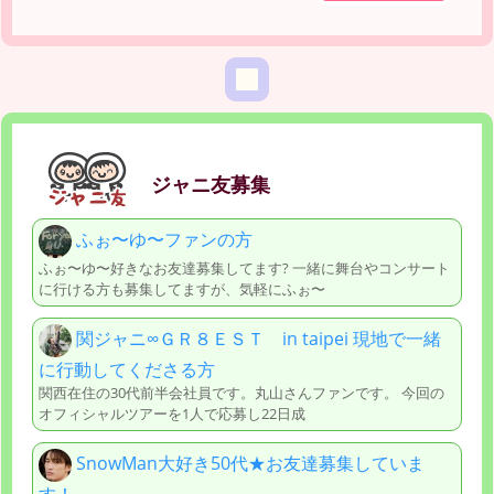
ジャニ友募集
ふぉ〜ゆ〜ファンの方
ふぉ〜ゆ〜好きなお友達募集してます? 一緒に舞台やコンサート
に行ける方も募集してますが、気軽にふぉ〜
関ジャニ∞ＧＲ８ＥＳＴ in taipei 現地で一緒
に行動してくださる方
関西在住の30代前半会社員です。丸山さんファンです。 今回の
オフィシャルツアーを1人で応募し22日成
SnowMan大好き50代★お友達募集していま