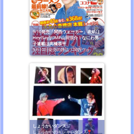
9/10発売「関西ウォーカー」表紙は
Hey!Say!JUMP山田涼介！なにわ男
子連載は高橋恭平
9月10日発売の雑誌「関西ウォ
しょうかいダンス
しょうかいのキレキレダンス