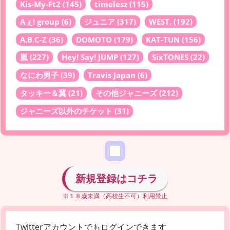
Kis-My-Ft2
(145)
timelesz
(115)
Aぇ! group
(6)
ジュニア
(317)
WEST.
(192)
A.B.C-Z
(36)
DOMOTO
(179)
KAT-TUN
(156)
嵐
(227)
Hey! Say! JUMP
(127)
SixTONES
(22)
なにわ男子
(39)
Travis Japan
(6)
タッキー＆翼
(21)
その他ジャニーズ
(212)
ジャニーズ以外のチケット
(31)
新規登録はコチラ
※１８歳未満（高校生不可）利用禁止
Twitterアカウントでもログインできます