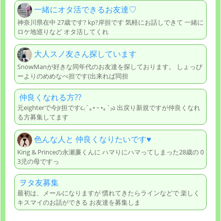
一緒にオタ活できるお友達♡
神奈川県在中 27歳です? kp?岸担です 気軽にお話しできて 一緒に
ロケ地巡りなど オタ活してくれ
大人スノ友さん探しています
SnowManが好きな同年代のお友達を探しております。 しょっぴ
ーよりのめめなべ担です(出来れば同担
仲良くなれる方??
元eighterで今Jr担です૮₍´｡• ᵕ •｡`₎ა 出戻り新規ですが仲良くなれ
る方募集してます
色んな人と 仲良くなりたいです♥️
King & Princeの永瀬廉くんに ハマりにハマってしまった28歳の 0
3児の母ですっ
ヲタ友募集
最初は、メールになりますが 慣れてきたらラインなどで 楽しく
キスマイのお話ができる お友達を募集しま