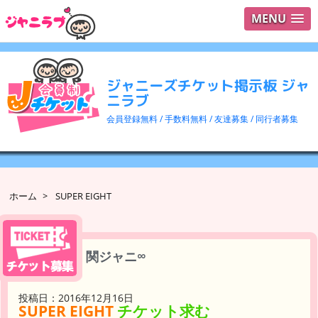
MENU
ログイ
ユーザ
ジャニーズチケット掲示板 ジャ
検索
ニラブ
会員登録無料 / 手数料無料 / 友達募集 / 同行者募集
ホーム
>
SUPER EIGHT
関ジャニ∞
投稿日：2016年12月16日
SUPER EIGHT
チケット求む