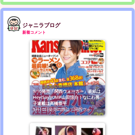
ジャニラブログ
新着コメント
9/10発売「関西ウォーカー」表紙は
Hey!Say!JUMP山田涼介！なにわ男
子連載は高橋恭平
9月10日発売の雑誌「関西ウォ