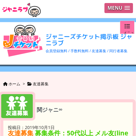
MENU
メニュ
ジャニーズチケット掲示板 ジャ
ニラブ
ログイ
会員登録無料 / 手数料無料 / 友達募集 / 同行者募集
ユーザ
検索
ホーム
>
友達募集
関ジャニ∞
投稿日：2019年10月1日
友達募集
募集条件：50代以上 メル友(line