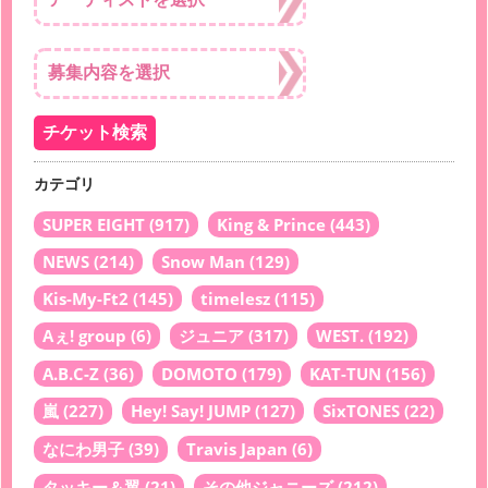
カテゴリ
SUPER EIGHT
(917)
King & Prince
(443)
NEWS
(214)
Snow Man
(129)
Kis-My-Ft2
(145)
timelesz
(115)
Aぇ! group
(6)
ジュニア
(317)
WEST.
(192)
A.B.C-Z
(36)
DOMOTO
(179)
KAT-TUN
(156)
嵐
(227)
Hey! Say! JUMP
(127)
SixTONES
(22)
なにわ男子
(39)
Travis Japan
(6)
タッキー＆翼
(21)
その他ジャニーズ
(212)