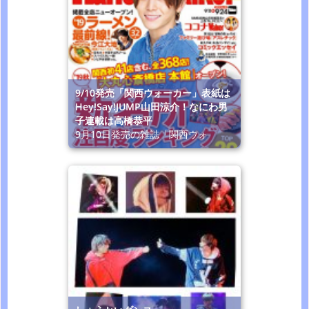
9/10発売「関西ウォーカー」表紙は
Hey!Say!JUMP山田涼介！なにわ男
子連載は高橋恭平
9月10日発売の雑誌「関西ウォ