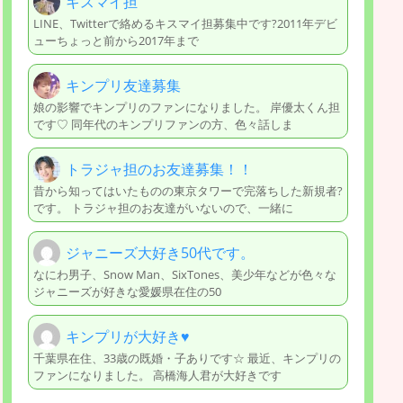
キスマイ担
LINE、Twitterで絡めるキスマイ担募集中です?2011年デビ
ューちょっと前から2017年まで
キンプリ友達募集
娘の影響でキンプリのファンになりました。 岸優太くん担
です♡ 同年代のキンプリファンの方、色々話しま
トラジャ担のお友達募集！！
昔から知ってはいたものの東京タワーで完落ちした新規者?
です。 トラジャ担のお友達がいないので、一緒に
ジャニーズ大好き50代です。
なにわ男子、Snow Man、SixTones、美少年などが色々な
ジャニーズが好きな愛媛県在住の50
キンプリが大好き♥️
千葉県在住、33歳の既婚・子ありです☆ 最近、キンプリの
ファンになりました。 高橋海人君が大好きです