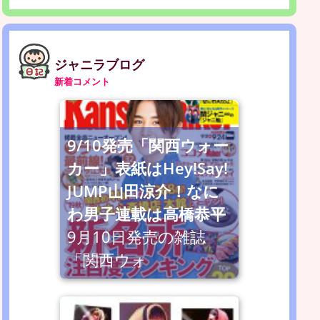
ジャニラブログ
新着コメント
9/10発売「関西ウォー
カー」表紙はHey!Say!
JUMP山田涼介！なに
わ男子連載は高橋恭平
9月10日発売の雑誌
「関西ウォ