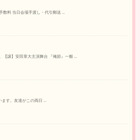
数料 当日会場手渡し・代引郵送 ...
譲】安田章大主演舞台 『俺節』一般 ...
ています。友達がこの両日 ...