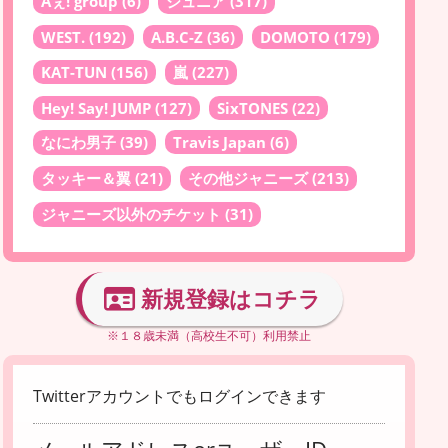
Aぇ! group
(6)
ジュニア
(317)
WEST.
(192)
A.B.C-Z
(36)
DOMOTO
(179)
KAT-TUN
(156)
嵐
(227)
Hey! Say! JUMP
(127)
SixTONES
(22)
なにわ男子
(39)
Travis Japan
(6)
タッキー＆翼
(21)
その他ジャニーズ
(213)
ジャニーズ以外のチケット
(31)
新規登録はコチラ
※１８歳未満（高校生不可）利用禁止
Twitterアカウントでもログインできます