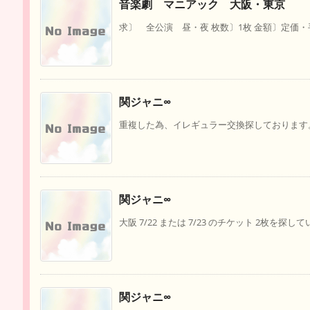
音楽劇 マニアック 大阪・東京
求〕 全公演 昼・夜 枚数〕1枚 金額〕定価・手
関ジャニ∞
重複した為、イレギュラー交換探しております。【
関ジャニ∞
大阪 7/22 または 7/23 のチケット 2枚を探し
関ジャニ∞