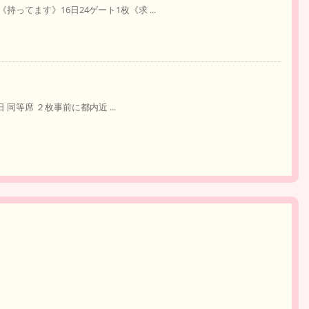
てます》16日24ゲート1枚《求 ...
 同等席 ２枚事前に都内近 ...