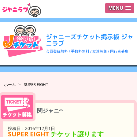
MENU
ログイ
ユーザ
ジャニーズチケット掲示板 ジャ
検索
ニラブ
会員登録無料 / 手数料無料 / 友達募集 / 同行者募集
ホーム
>
SUPER EIGHT
関ジャニ∞
投稿日：2016年12月1日
SUPER EIGHT
チケット譲ります