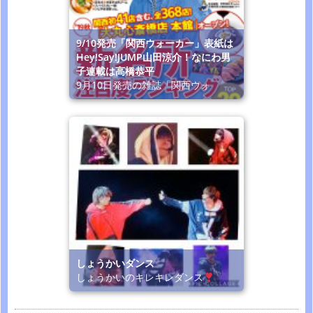
9/10発売「関西ウォーカー」表紙は
Hey!Say!JUMP山田涼介！なにわ男
子連載は高橋恭平
9月10日発売の雑誌「関西ウォ
しょうかいダンス
しょうかいのキレキレダンス