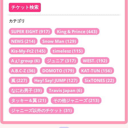
カテゴリ
SUPER EIGHT
(917)
King & Prince
(443)
NEWS
(214)
Snow Man
(129)
Kis-My-Ft2
(145)
timelesz
(115)
Aぇ! group
(6)
ジュニア
(317)
WEST.
(192)
A.B.C-Z
(36)
DOMOTO
(179)
KAT-TUN
(156)
嵐
(227)
Hey! Say! JUMP
(127)
SixTONES
(22)
なにわ男子
(39)
Travis Japan
(6)
タッキー＆翼
(21)
その他ジャニーズ
(213)
ジャニーズ以外のチケット
(31)