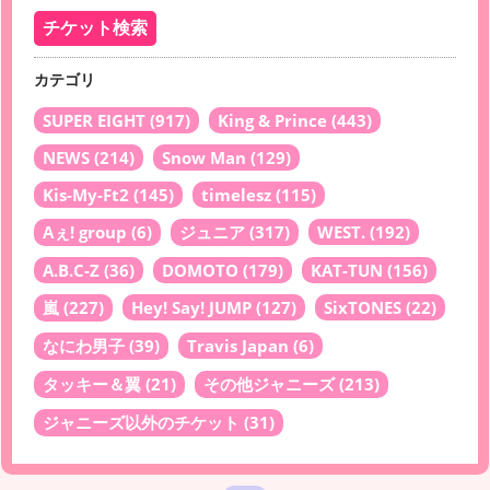
カテゴリ
SUPER EIGHT
(917)
King & Prince
(443)
NEWS
(214)
Snow Man
(129)
Kis-My-Ft2
(145)
timelesz
(115)
Aぇ! group
(6)
ジュニア
(317)
WEST.
(192)
A.B.C-Z
(36)
DOMOTO
(179)
KAT-TUN
(156)
嵐
(227)
Hey! Say! JUMP
(127)
SixTONES
(22)
なにわ男子
(39)
Travis Japan
(6)
タッキー＆翼
(21)
その他ジャニーズ
(213)
ジャニーズ以外のチケット
(31)