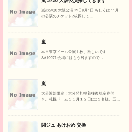
嵐 5×20 大阪公演探してきます
嵐の5×20 大阪公演 本日9月1日 もしくは 11月
の公演のチケット2枚探して ...
嵐
本日東京ドーム公演１枚、欲しいです
&#10071;会場にはもう居ますので ...
嵐
大分近郊限定！大分発札幌着往復航空券付
き。札幌ドーム１１月１２日(土)１名様、五 ...
関ジュ あけおめ 交換