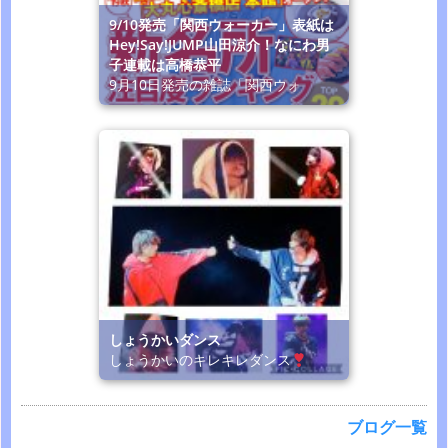
9/10発売「関西ウォーカー」表紙は
Hey!Say!JUMP山田涼介！なにわ男
子連載は高橋恭平
9月10日発売の雑誌「関西ウォ
しょうかいダンス
しょうかいのキレキレダンス
ブログ一覧