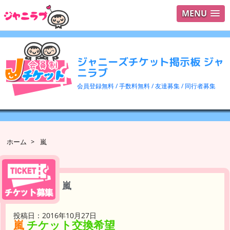
MENU
ログイ
ユーザ
ジャニーズチケット掲示板 ジャ
検索
ニラブ
会員登録無料 / 手数料無料 / 友達募集 / 同行者募集
ホーム
>
嵐
嵐
投稿日：2016年10月27日
嵐
チケット交換希望