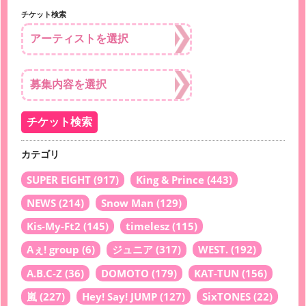
チケット検索
カテゴリ
SUPER EIGHT
(917)
King & Prince
(443)
NEWS
(214)
Snow Man
(129)
Kis-My-Ft2
(145)
timelesz
(115)
Aぇ! group
(6)
ジュニア
(317)
WEST.
(192)
A.B.C-Z
(36)
DOMOTO
(179)
KAT-TUN
(156)
嵐
(227)
Hey! Say! JUMP
(127)
SixTONES
(22)