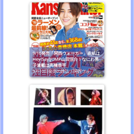
9/10発売「関西ウォーカー」表紙は
Hey!Say!JUMP山田涼介！なにわ男
子連載は高橋恭平
9月10日発売の雑誌「関西ウォ