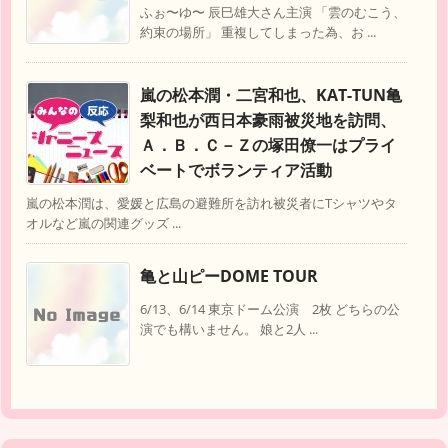
ふぉ〜ゆ〜 辰巳雄大さん主演 「雲のむこう、
約束の場所」 重複してしまった為、お ...
嵐の松本潤・二宮和也、KAT-TUN亀
梨和也が西日本豪雨被災地を訪問、
Ａ．Ｂ．Ｃ－Ｚの塚田僚一はプライ
ベートでボランティア活動
嵐の松本潤は、愛媛と広島の避難所を訪れ被災者にTシャツやタ
オルなど嵐の関連グッズ ...
亀と山ピーDOME TOUR
6/13、6/14 東京ドーム公演 2枚 どちらの公
演でも構いません。 娘と2人 ...