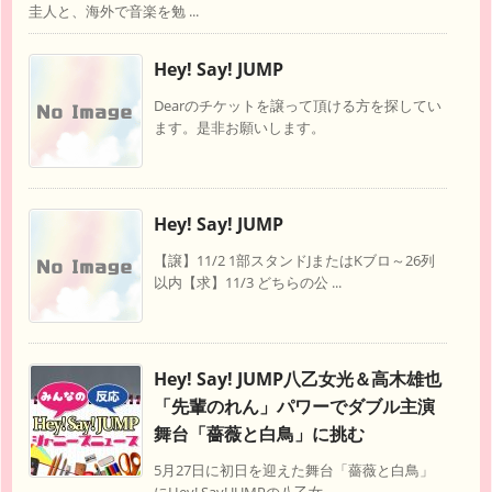
圭人と、海外で音楽を勉 ...
Hey! Say! JUMP
Dearのチケットを譲って頂ける方を探してい
ます。是非お願いします。
Hey! Say! JUMP
【譲】11/2 1部スタンドJまたはKブロ～26列
以内【求】11/3 どちらの公 ...
Hey! Say! JUMP八乙女光＆高木雄也
「先輩のれん」パワーでダブル主演
舞台「薔薇と白鳥」に挑む
5月27日に初日を迎えた舞台「薔薇と白鳥」