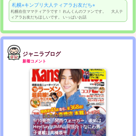
札幌⭐︎キンプリ大人ティアラお友だち⭐︎
札幌在住ママティアラです！ れんくんのファンです。 大人テ
ィアラお友だちほしいです。 いっぱいお話
ジャニラブログ
新着コメント
9/10発売「関西ウォーカー」表紙は
Hey!Say!JUMP山田涼介！なにわ男
子連載は高橋恭平