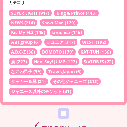
カテゴリ
SUPER EIGHT
(917)
King & Prince
(443)
NEWS
(214)
Snow Man
(129)
Kis-My-Ft2
(145)
timelesz
(115)
Aぇ! group
(6)
ジュニア
(317)
WEST.
(192)
A.B.C-Z
(36)
DOMOTO
(179)
KAT-TUN
(156)
嵐
(227)
Hey! Say! JUMP
(127)
SixTONES
(22)
なにわ男子
(39)
Travis Japan
(6)
タッキー＆翼
(21)
その他ジャニーズ
(213)
ジャニーズ以外のチケット
(31)