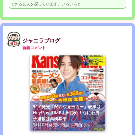
できる友人を探しています。いろいろと
ジャニラブログ
新着コメント
9/10発売「関西ウォーカー」表紙は
Hey!Say!JUMP山田涼介！なにわ男
子連載は高橋恭平
9月10日発売の雑誌「関西ウォ