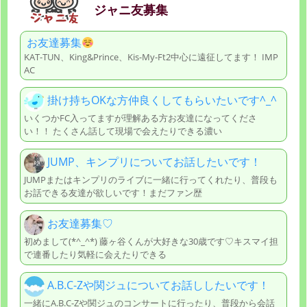
ジャニ友募集
お友達募集
KAT-TUN、King&Prince、Kis-My-Ft2中心に遠征してます！ IMP
AC
掛け持ちOKな方仲良くしてもらいたいです^_^
いくつかFC入ってますが理解ある方お友達になってくださ
い！！ たくさん話して現場で会えたりできる濃い
JUMP、キンプリについてお話したいです！
JUMPまたはキンプリのライブに一緒に行ってくれたり、普段も
お話できる友達が欲しいです！まだファン歴
お友達募集♡
初めまして(*^_^*) 藤ヶ谷くんが大好きな30歳です♡キスマイ担
で連番したり気軽に会えたりできる
A.B.C-Zや関ジュについてお話ししたいです！
一緒にA.B.C-Zや関ジュのコンサートに行ったり、普段から会話