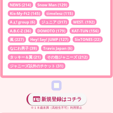
NEWS
(214)
Snow Man
(129)
Kis-My-Ft2
(145)
timelesz
(115)
Aぇ! group
(6)
ジュニア
(317)
WEST.
(192)
A.B.C-Z
(36)
DOMOTO
(179)
KAT-TUN
(156)
嵐
(227)
Hey! Say! JUMP
(127)
SixTONES
(22)
なにわ男子
(39)
Travis Japan
(6)
タッキー＆翼
(21)
その他ジャニーズ
(212)
ジャニーズ以外のチケット
(31)
新規登録はコチラ
※１８歳未満（高校生不可）利用禁止