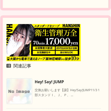
関連記事
Hey! Say! JUMP
交換お願いします【譲】Hey!Say!JUMP11/3 1
部スタンドＩ、Ｊ、Ｐ、 ...