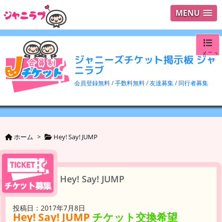
MENU
メニュ
ジャニーズチケット掲示板 ジャ
ニラブ
ログイ
会員登録無料 / 手数料無料 / 友達募集 / 同行者募集
ユーザ
検索
ホーム
>
Hey! Say! JUMP
Hey! Say! JUMP
投稿日：2017年7月8日
Hey! Say! JUMP
チケット交換希望