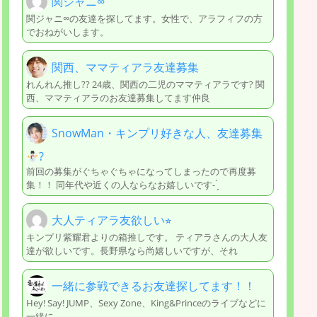
関ジャニ∞
関ジャニ∞の友達を探してます。女性で、アラフィフの方
でおねがいします。
関西、ママティアラ友達募集
れんれん推し?? 24歳、関西の二児のママティアラです? 関
西、ママティアラのお友達募集してます仲良
SnowMan・キンプリ好きな人、友達募集
?
前回の募集がぐちゃぐちゃになってしまったので再度募
集！！ 同年代や近くの人ならなお嬉しいです- ̗̀
大人ティアラ友欲しい⭐︎
キンプリ紫耀君よりの箱推しです。 ティアラさんの大人友
達が欲しいです。長野県なら尚嬉しいですが、それ
一緒に参戦できるお友達探してます！！
Hey! Say! JUMP、Sexy Zone、King&Princeのライブなどに
一緒に