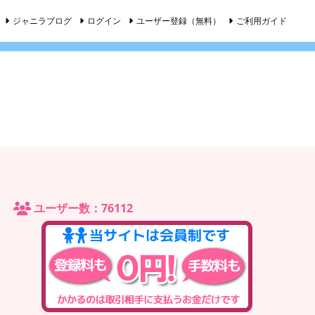
ジャニラブログ
ログイン
ユーザー登録（無料）
ご利用ガイド
ユーザー数：76112