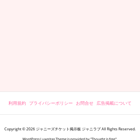
利用規約
プライバシーポリシー
お問合せ
広告掲載について
Copyright ©
2026
ジャニーズチケット掲示板 ジャニラブ
All Rights Reserved.
WordPress Luxeritas Theme is provided by "
Thought is free
".