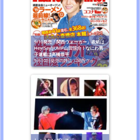
9/10発売「関西ウォーカー」表紙は
Hey!Say!JUMP山田涼介！なにわ男
子連載は高橋恭平
9月10日発売の雑誌「関西ウォ