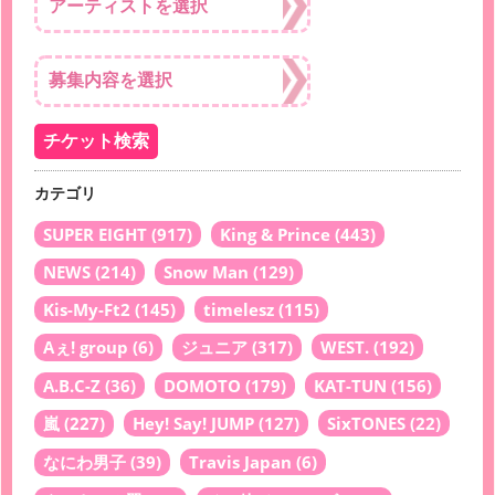
カテゴリ
SUPER EIGHT
(917)
King & Prince
(443)
NEWS
(214)
Snow Man
(129)
Kis-My-Ft2
(145)
timelesz
(115)
Aぇ! group
(6)
ジュニア
(317)
WEST.
(192)
A.B.C-Z
(36)
DOMOTO
(179)
KAT-TUN
(156)
嵐
(227)
Hey! Say! JUMP
(127)
SixTONES
(22)
なにわ男子
(39)
Travis Japan
(6)