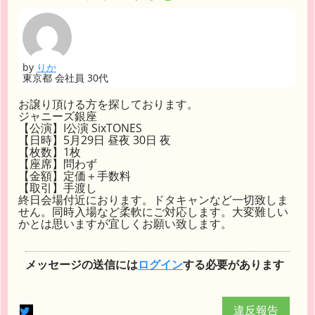
by
りか
東京都 会社員 30代
お譲り頂ける方を探しております。
ジャニーズ銀座
【公演】I公演 SixTONES
【日時】5月29日 昼夜 30日 夜
【枚数】1枚
【座席】問わず
【金額】定価＋手数料
【取引】手渡し
終日会場付近におります。ドタキャンなど一切致しま
せん。同時入場など柔軟にご対応します。大変難しい
かとは思いますが宜しくお願い致します。
メッセージの送信には
ログイン
する必要があります
違反報告