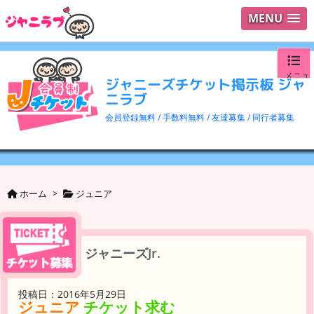
MENU
メニュ
ジャニーズチケット掲示板 ジャ
ニラブ
ログイ
会員登録無料 / 手数料無料 / 友達募集 / 同行者募集
ユーザ
検索
ホーム
>
ジュニア
ジャニーズJr.
投稿日：2016年5月29日
ジュニア
チケット求む