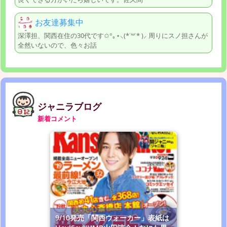
お友達募集中
深澤担、関西在住の30代です✩°｡⋆⸜(*˙꒳˙* )⸝ 周りにスノ担さんが
全然いないので、色々お話
ジャニラブログ
新着コメント
9/10発売「関西ウォーカー」表紙は