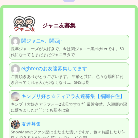
ジャニ友募集
関ジャニ∞、関西jr
長年ジャニーズが大好きで、今は関ジャニ∞ 黒eighterです。50
代になってもまだまだジャニヲタで
eighterのお友達募集してます
ご覧頂きありがとうございます。 年齢と共に、色々な場所に付
き合ってくれる人が少なくなり…。SNSは見
キンプリ好き☆ティアラ友達募集【福岡在住】
キンプリ大好きアラフォー2児母です✩.*˚ 最近突然、永瀬廉の沼
に落ちました(*´`) でも基本は箱
友達募集
SnowManのファン歴はまだまだ浅いですが、色々お話したり仲
良くできる方がいたら嬉しいです。佐久間