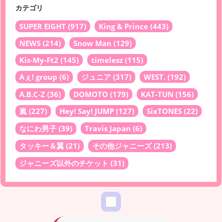
カテゴリ
SUPER EIGHT
(917)
King & Prince
(443)
NEWS
(214)
Snow Man
(129)
Kis-My-Ft2
(145)
timelesz
(115)
Aぇ! group
(6)
ジュニア
(317)
WEST.
(192)
A.B.C-Z
(36)
DOMOTO
(179)
KAT-TUN
(156)
嵐
(227)
Hey! Say! JUMP
(127)
SixTONES
(22)
なにわ男子
(39)
Travis Japan
(6)
タッキー＆翼
(21)
その他ジャニーズ
(213)
ジャニーズ以外のチケット
(31)