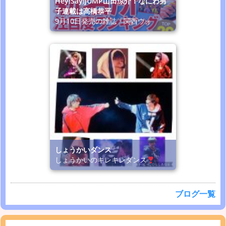
Hey!Say!JUMP山田涼介！なにわ男
子連載は高橋恭平
9月10日発売の雑誌「関西ウォ
しょうかいダンス
しょうかいのキレキレダンス
ブログ一覧