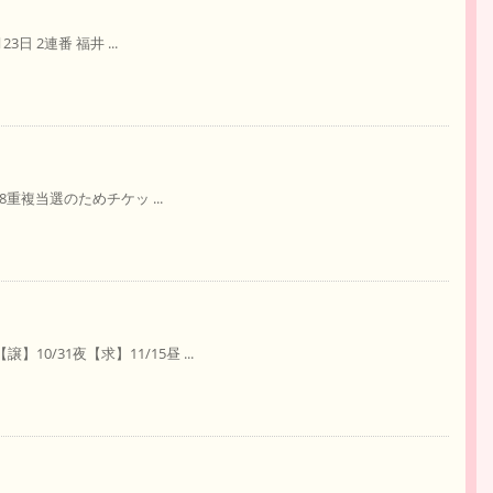
3日 2連番 福井 ...
18重複当選のためチケッ ...
0/31夜【求】11/15昼 ...