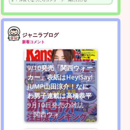
ジャニラブログ
新着コメント
9/10発売「関西ウォー
カー」表紙はHey!Say!
JUMP山田涼介！なに
わ男子連載は高橋恭平
9月10日発売の雑誌
「関西ウォ