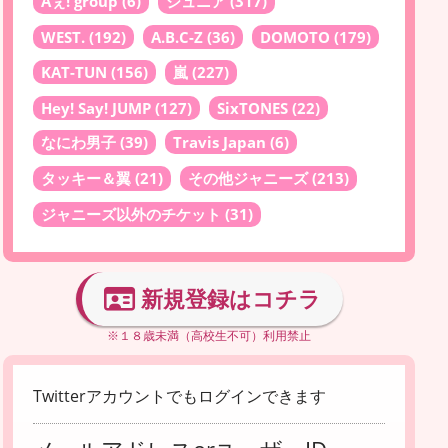
Aぇ! group
(6)
ジュニア
(317)
WEST.
(192)
A.B.C-Z
(36)
DOMOTO
(179)
KAT-TUN
(156)
嵐
(227)
Hey! Say! JUMP
(127)
SixTONES
(22)
なにわ男子
(39)
Travis Japan
(6)
タッキー＆翼
(21)
その他ジャニーズ
(213)
ジャニーズ以外のチケット
(31)
新規登録はコチラ
※１８歳未満（高校生不可）利用禁止
Twitterアカウントでもログインできます