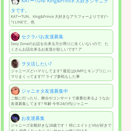
KATーTUN/ King&Prince 大好きジャニヲ
タです。
KATーTUN、King&Prince 大好きなアラフォーよりです(^-
^) LINEで、色
セクラバお友達募集
Sexy Zoneのお話を出来る方が周りに全くいないので、た
くさんお話出来るお友達が欲しいです? ア
ヲタ活したい?
ジャニーズどハマりしてます? 最近はJUMPとキンプリに ハ
マりまくってます?? ライブ参戦もした事
ジャニオタ友達募集中
ご飯に行ったり、舞台やコンサートで連番出来るようなお
友達募集してます? 年齢 今年24の代(ジャニー
お友達募集
ジャニーズ全般好きな28歳です！ 特にエイトとV6が好きで
す！ 仲良くなったらコンサート一緒に行ける