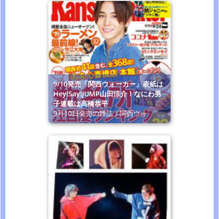
9/10発売「関西ウォーカー」表紙は
Hey!Say!JUMP山田涼介！なにわ男
子連載は高橋恭平
9月10日発売の雑誌「関西ウォ