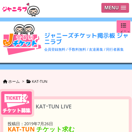
MENU
メニュ
ジャニーズチケット掲示板 ジャ
ニラブ
ログイ
会員登録無料 / 手数料無料 / 友達募集 / 同行者募集
ユーザ
検索
ホーム
>
KAT-TUN
KATｰTUN LIVE
投稿日：2019年7月26日
KAT-TUN
チケット求む