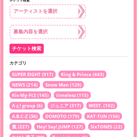
チケット検索
カテゴリ
SUPER EIGHT
(917)
King & Prince
(443)
NEWS
(214)
Snow Man
(129)
Kis-My-Ft2
(145)
timelesz
(115)
Aぇ! group
(6)
ジュニア
(317)
WEST.
(192)
A.B.C-Z
(36)
DOMOTO
(179)
KAT-TUN
(156)
嵐
(227)
Hey! Say! JUMP
(127)
SixTONES
(22)