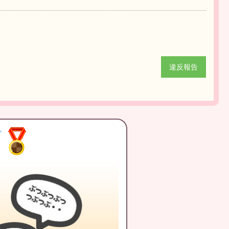
違反報告
グ