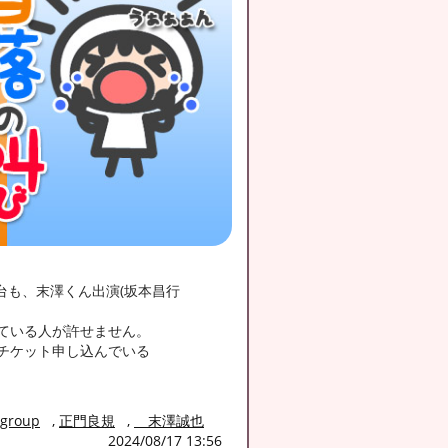
舞台も、末澤くん出演(坂本昌行
ている人が許せません。
チケット申し込んでいる
group
,
正門良規
,
末澤誠也
2024/08/17 13:56