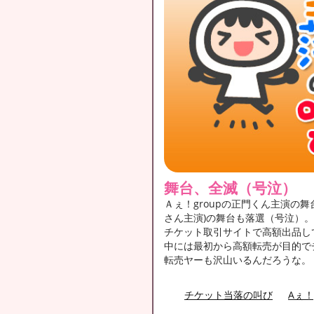
舞台、全滅（号泣）
Ａぇ！groupの正門くん主演の
さん主演)の舞台も落選（号泣）。
チケット取引サイトで高額出品し
中には最初から高額転売が目的で
転売ヤーも沢山いるんだろうな。
チケット当落の叫び
Aぇ！