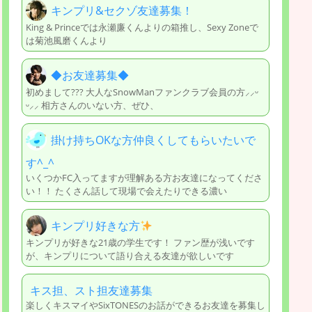
キンプリ&セクゾ友達募集！
King & Princeでは永瀬廉くんよりの箱推し、Sexy Zoneで
は菊池風磨くんより
◆お友達募集◆
初めまして??? 大人なSnowManファンクラブ会員の方⸝⸝ᵕ
ᵕ⸝⸝ 相方さんのいない方、ぜひ、
掛け持ちOKな方仲良くしてもらいたいで
す^_^
いくつかFC入ってますが理解ある方お友達になってくださ
い！！ たくさん話して現場で会えたりできる濃い
キンプリ好きな方
キンプリが好きな21歳の学生です！ ファン歴が浅いです
が、キンプリについて語り合える友達が欲しいです
キス担、スト担友達募集
楽しくキスマイやSixTONESのお話ができるお友達を募集し