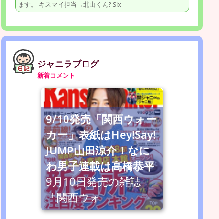
ます。 キスマイ担当→北山くん? Six
ジャニラブログ
新着コメント
9/10発売「関西ウォー
カー」表紙はHey!Say!
JUMP山田涼介！なに
わ男子連載は高橋恭平
9月10日発売の雑誌
「関西ウォ