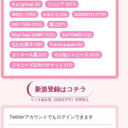
Aぇ! group
(6)
ジュニア
(317)
WEST.
(192)
A.B.C-Z
(36)
DOMOTO
(179)
KAT-TUN
(156)
嵐
(227)
Hey! Say! JUMP
(127)
SixTONES
(22)
なにわ男子
(39)
Travis Japan
(6)
タッキー＆翼
(21)
その他ジャニーズ
(213)
ジャニーズ以外のチケット
(31)
新規登録はコチラ
※１８歳未満（高校生不可）利用禁止
Twitterアカウントでもログインできます