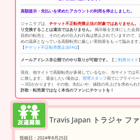
高額提示・先払いを求めたアカウントの利用を停止しました。
ジャニラブは、
チケット不正転売禁止法の対象ではありません。
り交換することは違法ではありません。
掲示板を主体にした会員
目的の転売と、そのための仕入れ行為は禁止されていますので、
めの温床となっている高額転売に厳しい実効策をもって臨みます
【
チケット不正転売禁止法FAQ
】
メールアドレス非公開でのやり取りが可能です。
【
ご利用ガイド
現在、他サイトで高額転売が多発しているなか、 当サイトでは
に致します。 退会したい場合は、
管理スタッフ
宛てにプライベー
～3日かかります） その他、先払いや、値段の吊上げを求められ
詐欺・転売屋ではなく本当のファンにチケットを！
Travis Japan トラジャ
投稿日：2024年8月25日