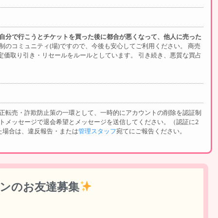
自分で行こうとチケットを買った後に都合が悪くなって、他人に売った
制のコミュニティ(場)ですので、今後も安心してご利用ください。 商売
定価取り引き・リセールをルールとしています。 引き続き、悪質な買占
。
】
不正転売・詐欺防止策の一環として、一時的にアカウントの削除を認証制
トメッセージで退会希望とメッセージを送信してください。（認証に2
た場合は、違反報告・または
管理スタッフ
宛てにご報告ください。
 ファンのお友達募集