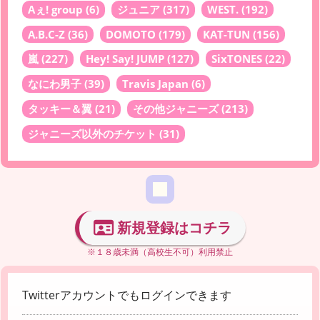
Aぇ! group
(6)
ジュニア
(317)
WEST.
(192)
A.B.C-Z
(36)
DOMOTO
(179)
KAT-TUN
(156)
嵐
(227)
Hey! Say! JUMP
(127)
SixTONES
(22)
なにわ男子
(39)
Travis Japan
(6)
タッキー＆翼
(21)
その他ジャニーズ
(213)
ジャニーズ以外のチケット
(31)
新規登録はコチラ
※１８歳未満（高校生不可）利用禁止
Twitterアカウントでもログインできます