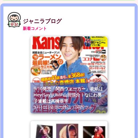
ジャニラブログ
新着コメント
9/10発売「関西ウォーカー」表紙は
Hey!Say!JUMP山田涼介！なにわ男
子連載は高橋恭平
9月10日発売の雑誌「関西ウォ