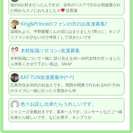
他のGが好きだったんですが、去年のベスアでD.D.が初披露され
た時からスノにおちました☺
目黒蓮
King&Princeのファンの方のお友達募集?
花晴れより、平野紫耀くんの沼にはまりました?周りに、キンプ
リファンが少ないので仲良くして頂きたいです
木村拓哉ソロコン♪友達募集
木村拓哉について一緒に 語り合える30～60代女性の方 いました
ら仲良くさせて下さい 私は、SMAP
KAT-TUN友達募集中(^-^)
広島市住み30代の社会人です。 関西や関東で行われるKAT-TUN
のライブに一緒に行ったり普段から仲
色々お話し出来たらうれしいです。
ジャニーズ全般好きです。基本一人です。コンサートなどご一緒
出来たら嬉しいです。なにわ男子、キンプリが