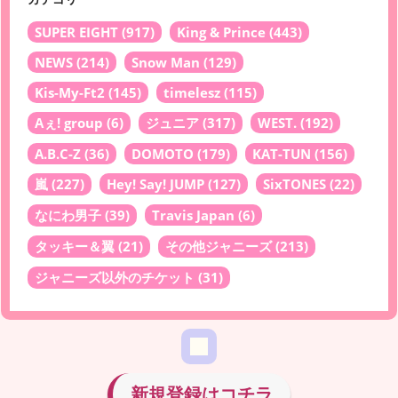
SUPER EIGHT
(917)
King & Prince
(443)
NEWS
(214)
Snow Man
(129)
Kis-My-Ft2
(145)
timelesz
(115)
Aぇ! group
(6)
ジュニア
(317)
WEST.
(192)
A.B.C-Z
(36)
DOMOTO
(179)
KAT-TUN
(156)
嵐
(227)
Hey! Say! JUMP
(127)
SixTONES
(22)
なにわ男子
(39)
Travis Japan
(6)
タッキー＆翼
(21)
その他ジャニーズ
(213)
ジャニーズ以外のチケット
(31)
新規登録はコチラ