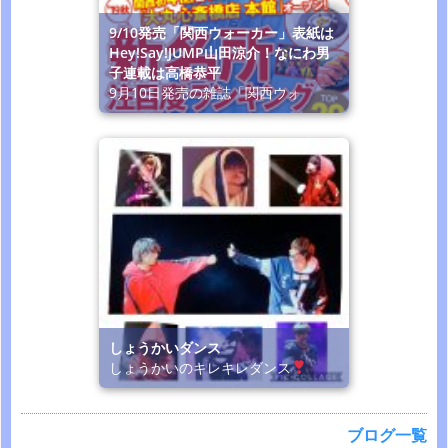
9/10発売「関西ウォーカー」表紙は
Hey!Say!JUMP山田涼介！なにわ男
子連載は高橋恭平
9月10日発売の雑誌「関西ウォ
しょうかいダンス
しょうかいのキレキレダンス
ブログ一覧