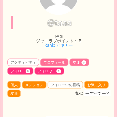
@taaa
4年前
ジャニラブポイント： 8
Rank: ビギナー
アクティビティ
プロフィール
友達
0
フォロー
フォロワー
0
0
個人
メンション
フォロー中の投稿
お気に入り
表示:
友達