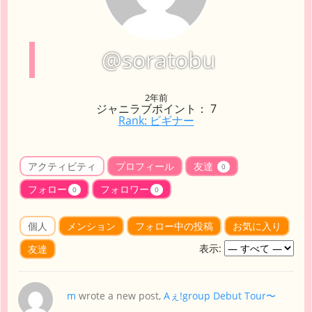
@soratobu
2年前
ジャニラブポイント： 7
Rank: ビギナー
アクティビティ
プロフィール
友達
0
フォロー
フォロワー
0
0
個人
メンション
フォロー中の投稿
お気に入り
表示:
友達
m
wrote a new post,
Aぇ!group Debut Tour〜