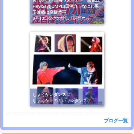
9/10発売「関西ウォーカー」表紙は
Hey!Say!JUMP山田涼介！なにわ男
子連載は高橋恭平
9月10日発売の雑誌「関西ウォ
しょうかいダンス
しょうかいのキレキレダンス
ブログ一覧