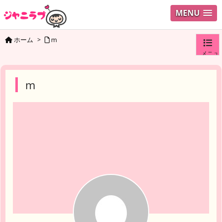
MENU
ホーム
>
m
メニュ
ログイ
m
ユーザ
検索