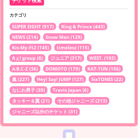
カテゴリ
SUPER EIGHT
(917)
King & Prince
(443)
NEWS
(214)
Snow Man
(129)
Kis-My-Ft2
(145)
timelesz
(115)
Aぇ! group
(6)
ジュニア
(317)
WEST.
(192)
A.B.C-Z
(36)
DOMOTO
(179)
KAT-TUN
(156)
嵐
(227)
Hey! Say! JUMP
(127)
SixTONES
(22)
なにわ男子
(39)
Travis Japan
(6)
タッキー＆翼
(21)
その他ジャニーズ
(213)
ジャニーズ以外のチケット
(31)