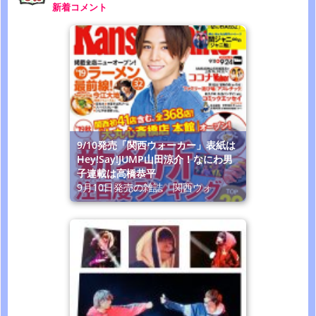
新着コメント
9/10発売「関西ウォーカー」表紙は
Hey!Say!JUMP山田涼介！なにわ男
子連載は高橋恭平
9月10日発売の雑誌「関西ウォ