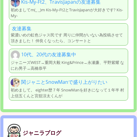
Kis-My-Ft2、TravisJapanの友達募集
初めましてm(_ _)m Kis-My-Ft2とTravisJapanが大好きです? Kis-
My-
友達募集
紫濃いめの虹色ジャス民です 周りに仲間がいない為投稿させて
頂きました！ 仲良くなったら、コンサートと
10代、20代の友達募集中
ジャニーズWEST→重岡大毅 King&Prince→永瀬廉、平野紫耀 な
にわ男子→高橋恭平
関ジャニとSnowManで盛り上がりたい
初めまして。 eighter歴７年 SnowManを好きになって１年半 村
上信五くんと宮舘涼太くんが
ジャニラブログ