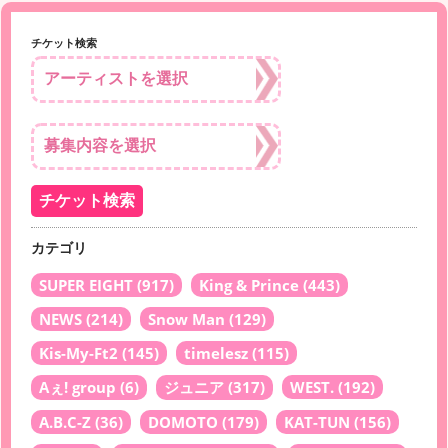
チケット検索
カテゴリ
SUPER EIGHT
(917)
King & Prince
(443)
NEWS
(214)
Snow Man
(129)
Kis-My-Ft2
(145)
timelesz
(115)
Aぇ! group
(6)
ジュニア
(317)
WEST.
(192)
A.B.C-Z
(36)
DOMOTO
(179)
KAT-TUN
(156)