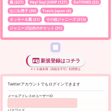
嵐
(227)
Hey! Say! JUMP
(127)
SixTONES
(22)
なにわ男子
(39)
Travis Japan
(6)
タッキー＆翼
(21)
その他ジャニーズ
(213)
ジャニーズ以外のチケット
(31)
新規登録はコチラ
※１８歳未満（高校生不可）利用禁止
Twitterアカウントでもログインできます
メールアドレスorユーザーID
パスワード