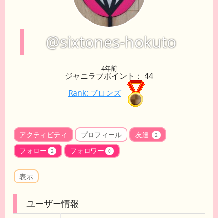
@sixtones-hokuto
4年前
ジャニラブポイント： 44
Rank: ブロンズ
アクティビティ
プロフィール
友達
2
フォロー
フォロワー
2
0
表示
ユーザー情報