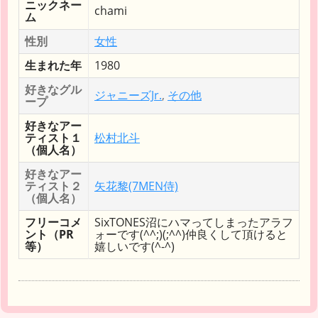
ニックネー
chami
ム
性別
女性
生まれた年
1980
好きなグル
ジャニーズJr.
,
その他
ープ
好きなアー
ティスト１
松村北斗
（個人名）
好きなアー
ティスト２
矢花黎(7MEN侍)
（個人名）
フリーコメ
SixTONES沼にハマってしまったアラフ
ント（PR
ォーです(^^;)(;^^)仲良くして頂けると
等）
嬉しいです(^-^)