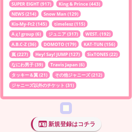
SUPER EIGHT
(917)
King & Prince
(443)
NEWS
(214)
Snow Man
(129)
Kis-My-Ft2
(145)
timelesz
(115)
Aぇ! group
(6)
ジュニア
(317)
WEST.
(192)
A.B.C-Z
(36)
DOMOTO
(179)
KAT-TUN
(156)
嵐
(227)
Hey! Say! JUMP
(127)
SixTONES
(22)
なにわ男子
(39)
Travis Japan
(6)
タッキー＆翼
(21)
その他ジャニーズ
(212)
ジャニーズ以外のチケット
(31)
新規登録はコチラ