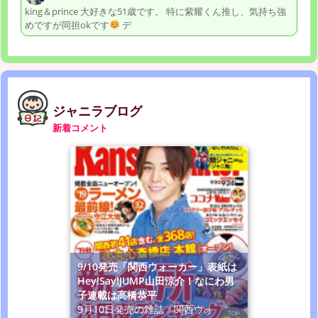
king＆prince 大好きな51歳です。 特に紫耀くん推し、気持ち強
めですが同担okです
デ
ジャニラブログ
新着コメント
9/10発売「関西ウォーカー」表紙は
Hey!Say!JUMP山田涼介！なにわ男
子連載は高橋恭平
9月10日発売の雑誌「関西ウォ