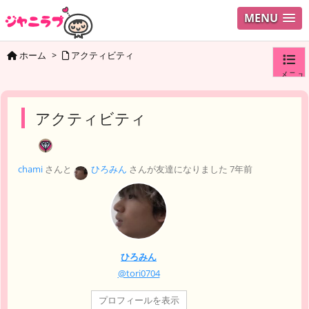
MENU
ホーム
>
アクティビティ
メニュ
ログイ
アクティビティ
ユーザ
chami
さんと
ひろみん
さんが友達になりました
7年前
検索
ひろみん
@tori0704
プロフィールを表示