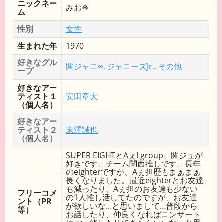
ニックネー
みお❅
ム
性別
女性
生まれた年
1970
好きなグル
関ジャニ∞
,
ジャニーズJr.
,
その他
ープ
好きなアー
ティスト１
安田章大
（個人名）
好きなアー
ティスト２
末澤誠也
（個人名）
SUPER EIGHTとAぇ! group、関ジュが
好きです。チーム関西推しです。長年
のeighterですが、Aぇ担歴もまぁまぁ
長くなりました。最近eighterとお友達
も減ったり、Aぇ担のお友達も少ない
フリーコメ
の1人推し活してたのですが、お友達
ント（PR
が欲しいな…と思いまして…普段から
等）
お話したり、仲良くなればコンサート