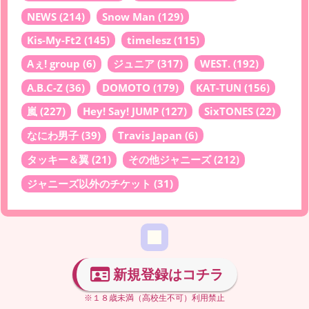
NEWS
(214)
Snow Man
(129)
Kis-My-Ft2
(145)
timelesz
(115)
Aぇ! group
(6)
ジュニア
(317)
WEST.
(192)
A.B.C-Z
(36)
DOMOTO
(179)
KAT-TUN
(156)
嵐
(227)
Hey! Say! JUMP
(127)
SixTONES
(22)
なにわ男子
(39)
Travis Japan
(6)
タッキー＆翼
(21)
その他ジャニーズ
(212)
ジャニーズ以外のチケット
(31)
新規登録はコチラ
※１８歳未満（高校生不可）利用禁止