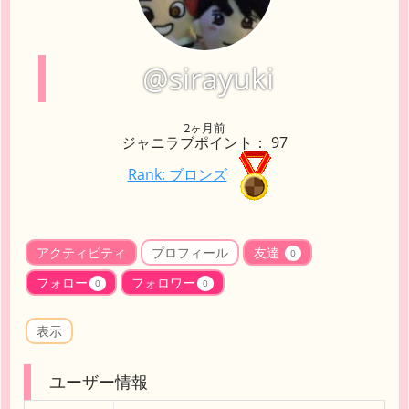
@sirayuki
2ヶ月前
ジャニラブポイント： 97
Rank: ブロンズ
アクティビティ
プロフィール
友達
0
フォロー
フォロワー
0
0
表示
ユーザー情報