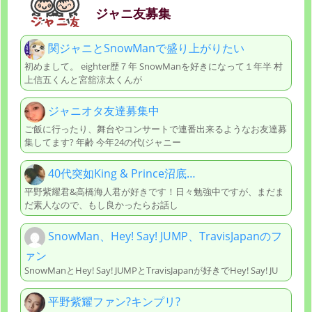
ジャニ友募集
関ジャニとSnowManで盛り上がりたい
初めまして。 eighter歴７年 SnowManを好きになって１年半 村
上信五くんと宮舘涼太くんが
ジャニオタ友達募集中
ご飯に行ったり、舞台やコンサートで連番出来るようなお友達募
集してます? 年齢 今年24の代(ジャニー
40代突如King & Prince沼底…
平野紫耀君&高橋海人君が好きです！日々勉強中ですが、まだま
だ素人なので、もし良かったらお話し
SnowMan、Hey! Say! JUMP、TravisJapanのフ
ァン
SnowManとHey! Say! JUMPとTravisJapanが好きでHey! Say! JU
平野紫耀ファン?キンプリ?