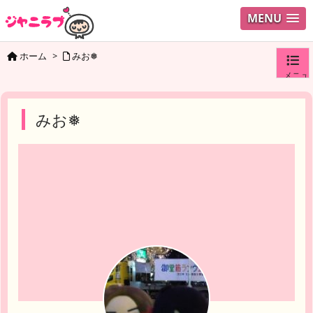
MENU
ホーム
>
みお❅
メニュ
ログイ
みお❅
ユーザ
検索