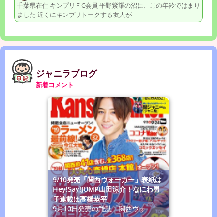
千葉県在住 キンプリＦC会員 平野紫耀の沼に、この年齢ではまり
ました 近くにキンプリトークする友人が
ジャニラブログ
新着コメント
9/10発売「関西ウォーカー」表紙は
Hey!Say!JUMP山田涼介！なにわ男
子連載は高橋恭平
9月10日発売の雑誌「関西ウォ