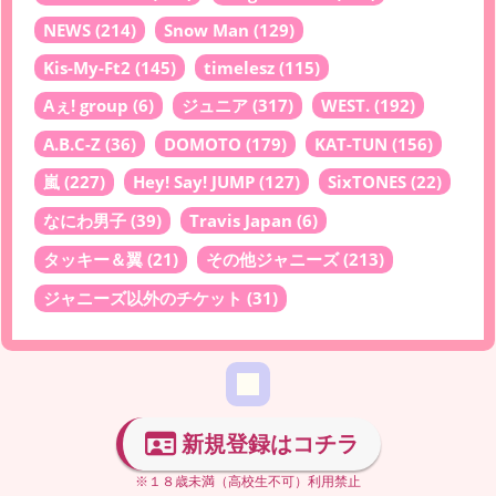
NEWS
(214)
Snow Man
(129)
Kis-My-Ft2
(145)
timelesz
(115)
Aぇ! group
(6)
ジュニア
(317)
WEST.
(192)
A.B.C-Z
(36)
DOMOTO
(179)
KAT-TUN
(156)
嵐
(227)
Hey! Say! JUMP
(127)
SixTONES
(22)
なにわ男子
(39)
Travis Japan
(6)
タッキー＆翼
(21)
その他ジャニーズ
(213)
ジャニーズ以外のチケット
(31)
新規登録はコチラ
※１８歳未満（高校生不可）利用禁止