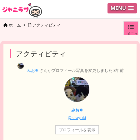
MENU
ホーム
>
アクティビティ
メニュ
ログイ
アクティビティ
ユーザ
みお❅
さんがプロフィール写真を変更しました
3年前
検索
みお❅
@sirayuki
プロフィールを表示