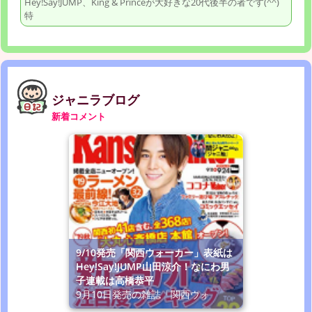
Hey!Say!JUMP、King & Princeが大好きな20代後半の者です(^^)
特
ジャニラブログ
新着コメント
9/10発売「関西ウォーカー」表紙は
Hey!Say!JUMP山田涼介！なにわ男
子連載は高橋恭平
9月10日発売の雑誌「関西ウォ