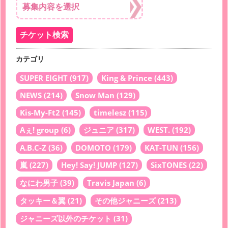
カテゴリ
SUPER EIGHT
(917)
King & Prince
(443)
NEWS
(214)
Snow Man
(129)
Kis-My-Ft2
(145)
timelesz
(115)
Aぇ! group
(6)
ジュニア
(317)
WEST.
(192)
A.B.C-Z
(36)
DOMOTO
(179)
KAT-TUN
(156)
嵐
(227)
Hey! Say! JUMP
(127)
SixTONES
(22)
なにわ男子
(39)
Travis Japan
(6)
タッキー＆翼
(21)
その他ジャニーズ
(213)
ジャニーズ以外のチケット
(31)