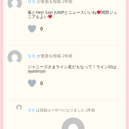
りり
が更新を投稿
2年前
嵐とHey! Say! JUMPとニュースいいね
関西ジュ
ニアもよい
0
りり
が更新を投稿
2年前
ジャニーズさまライン友だちなって！ラインIDは
ayadesyo
0
りり
は登録ユーザーになりました
2年前