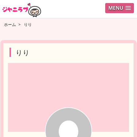
MENU
ログイ
ホーム
>
りり
ユーザ
検索
りり