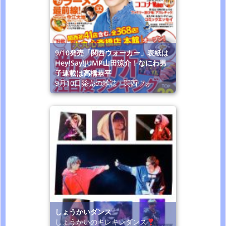
9/10発売「関西ウォーカー」表紙は
Hey!Say!JUMP山田涼介！なにわ男
子連載は高橋恭平
9月10日発売の雑誌「関西ウォ
しょうかいダンス
しょうかいのキレキレダンス