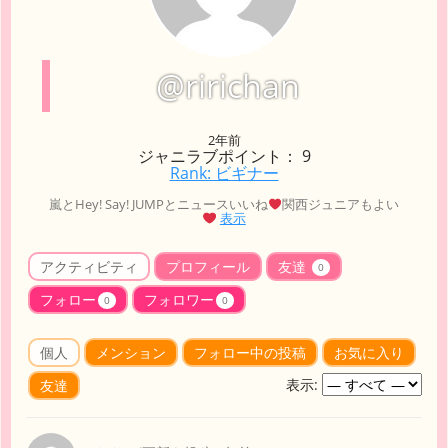
@ririchan
2年前
ジャニラブポイント： 9
Rank: ビギナー
嵐とHey! Say! JUMPとニュースいいね
関西ジュニアもよい
表示
アクティビティ
プロフィール
友達
0
フォロー
フォロワー
0
0
個人
メンション
フォロー中の投稿
お気に入り
表示:
友達