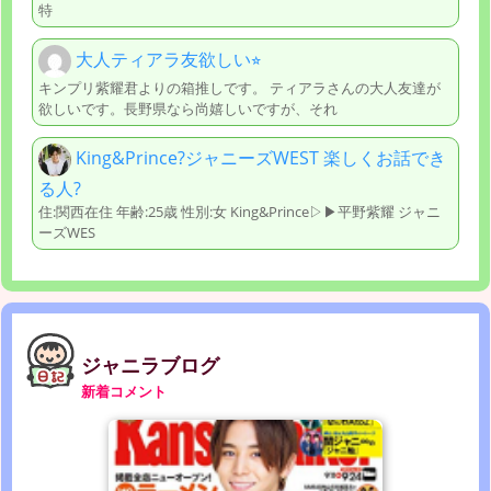
特
大人ティアラ友欲しい⭐︎
キンプリ紫耀君よりの箱推しです。 ティアラさんの大人友達が
欲しいです。長野県なら尚嬉しいですが、それ
King&Prince?ジャニーズWEST 楽しくお話でき
る人?
住:関西在住 年齢:25歳 性別:女 King&Prince▷▶︎平野紫耀 ジャニ
ーズWES
ジャニラブログ
新着コメント