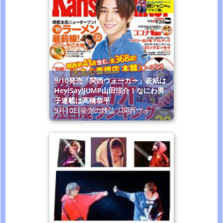
9/10発売「関西ウォーカー」表紙は
Hey!Say!JUMP山田涼介！なにわ男
子連載は高橋恭平
9月10日発売の雑誌「関西ウォ