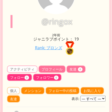
@ringox
2年前
ジャニラブポイント： 19
Rank: ブロンズ
アクティビティ
プロフィール
友達
0
フォロー
フォロワー
0
0
個人
メンション
フォロー中の投稿
お気に入り
表示:
友達