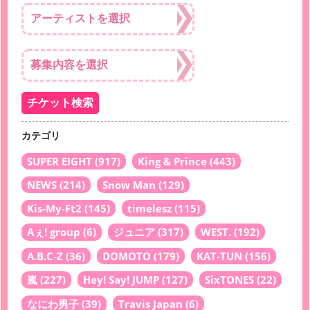
カテゴリ
SUPER EIGHT
(917)
King & Prince
(443)
NEWS
(214)
Snow Man
(129)
Kis-My-Ft2
(145)
timelesz
(115)
Aぇ! group
(6)
ジュニア
(317)
WEST.
(192)
A.B.C-Z
(36)
DOMOTO
(179)
KAT-TUN
(156)
嵐
(227)
Hey! Say! JUMP
(127)
SixTONES
(22)
なにわ男子
(39)
Travis Japan
(6)