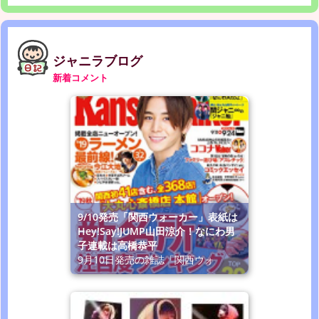
ジャニラブログ
新着コメント
9/10発売「関西ウォーカー」表紙は
Hey!Say!JUMP山田涼介！なにわ男
子連載は高橋恭平
9月10日発売の雑誌「関西ウォ