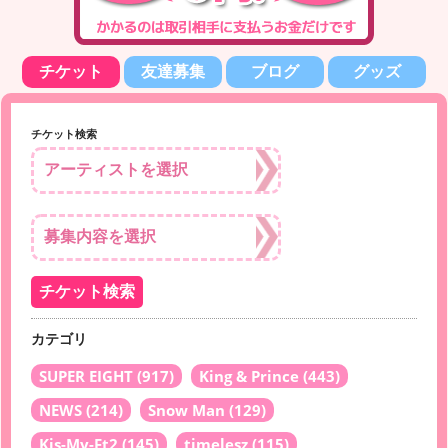
チケット
友達募集
ブログ
グッズ
チケット検索
カテゴリ
SUPER EIGHT
(917)
King & Prince
(443)
NEWS
(214)
Snow Man
(129)
Kis-My-Ft2
(145)
timelesz
(115)