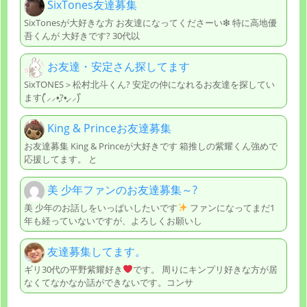
SixTones友達募集
SixTonesが大好きな方 お友達になってくださーい❇ 特に高地優
吾くんが 大好きです? 30代以
お友達・安定さん探してます
SixTONES＞松村北斗くん? 安定の仲になれるお友達を探してい
ます‎(͒ ⸝⸝•̥?•̥⸝⸝)͒
King & Princeお友達募集
お友達募集 King & Princeが大好きです 箱推しの紫耀くん強めで
応援してます。 と
美 少年ファンのお友達募集～?
美 少年のお話しをいっぱいしたいです
ファンになってまだ1
年も経っていないですが、よろしくお願いし
友達募集してます。
ギリ30代の平野紫耀好き
です。 周りにキンプリ好きな方が居
なくてなかなか話ができないです。コンサ