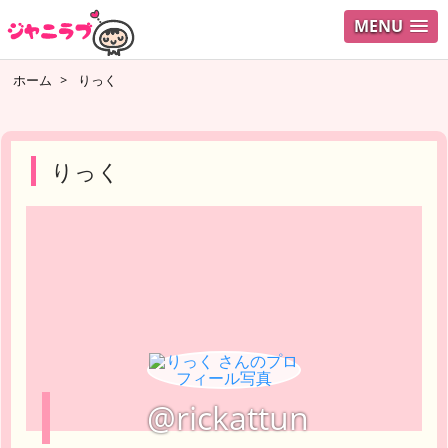
MENU
ログイ
ホーム
>
りっく
ユーザ
検索
りっく
@rickattun