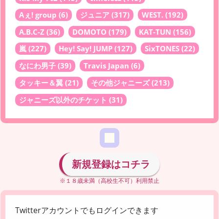
Aぇ! group
(6)
ジュニア
(317)
WEST.
(192)
A.B.C-Z
(36)
DOMOTO
(179)
KAT-TUN
(156)
嵐
(227)
Hey! Say! JUMP
(127)
SixTONES
(22)
なにわ男子
(39)
Travis Japan
(6)
タッキー＆翼
(21)
その他ジャニーズ
(213)
ジャニーズ以外のチケット
(31)
新規登録はコチラ
※１８歳未満（高校生不可）利用禁止
Twitterアカウントでもログインできます