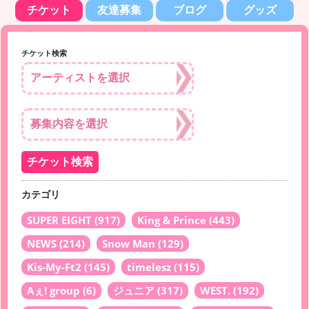
チケット
友達募集
ブログ
グッズ
チケット検索
カテゴリ
SUPER EIGHT
(917)
King & Prince
(443)
NEWS
(214)
Snow Man
(129)
Kis-My-Ft2
(145)
timelesz
(115)
Aぇ! group
(6)
ジュニア
(317)
WEST.
(192)