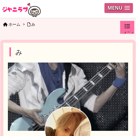
MENU
ホーム
>
み
メニュ
ログイ
み
ユーザ
検索