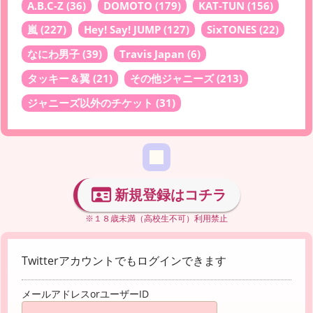
A.B.C-Z
(36)
DOMOTO
(179)
KAT-TUN
(156)
嵐
(227)
Hey! Say! JUMP
(127)
SixTONES
(22)
なにわ男子
(39)
Travis Japan
(6)
タッキー＆翼
(21)
その他ジャニーズ
(213)
ジャニーズ以外のチケット
(31)
新規登録はコチラ
※１８歳未満（高校生不可）利用禁止
Twitterアカウントでもログインできます
メールアドレスorユーザーID