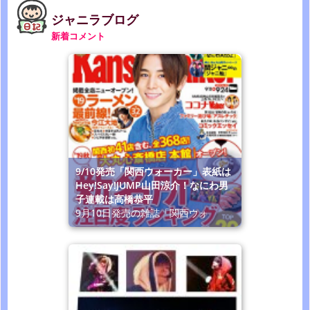
ジャニラブログ
新着コメント
9/10発売「関西ウォーカー」表紙は
Hey!Say!JUMP山田涼介！なにわ男
子連載は高橋恭平
9月10日発売の雑誌「関西ウォ