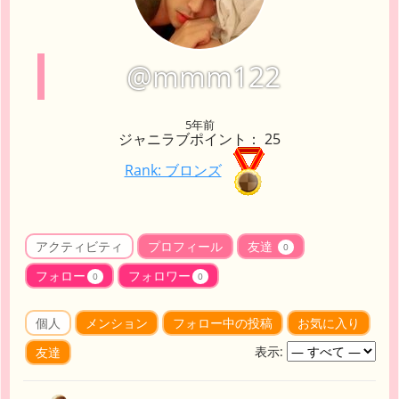
@mmm122
5年前
ジャニラブポイント： 25
Rank: ブロンズ
アクティビティ
プロフィール
友達
0
フォロー
フォロワー
0
0
個人
メンション
フォロー中の投稿
お気に入り
表示:
友達