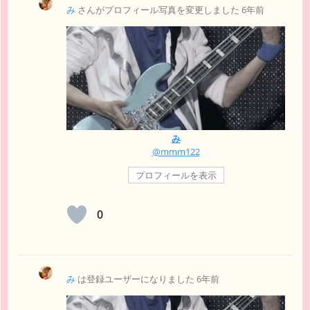
み
さんがプロフィール写真を変更しました
6年前
み
@mmm122
プロフィールを表示
0
み
は登録ユーザーになりました
6年前