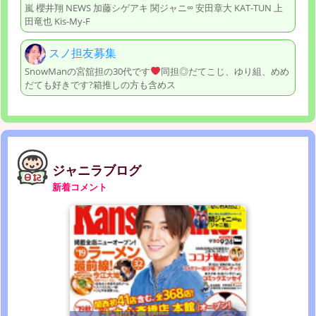
嵐 櫻井翔 NEWS 加藤シゲアキ 関ジャニ∞ 安田章大 KAT-TUN 上
田竜也 Kis-My-F
スノ担友募集
SnowManの宮舘担の30代です
同担◎だてこじ、ゆり組、めめ
だても好きです?箱推しの方も含めス
ジャニラブログ
新着コメント