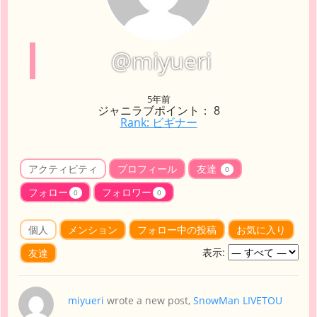
@miyueri
5年前
ジャニラブポイント： 8
Rank: ビギナー
アクティビティ
プロフィール
友達
0
フォロー
フォロワー
0
0
個人
メンション
フォロー中の投稿
お気に入り
表示:
友達
miyueri
wrote a new post,
SnowMan LIVETOU