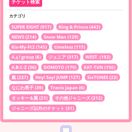
カテゴリ
SUPER EIGHT
(917)
King & Prince
(443)
NEWS
(214)
Snow Man
(129)
Kis-My-Ft2
(145)
timelesz
(115)
Aぇ! group
(6)
ジュニア
(317)
WEST.
(192)
A.B.C-Z
(36)
DOMOTO
(179)
KAT-TUN
(156)
嵐
(227)
Hey! Say! JUMP
(127)
SixTONES
(22)
なにわ男子
(39)
Travis Japan
(6)
タッキー＆翼
(21)
その他ジャニーズ
(212)
ジャニーズ以外のチケット
(31)