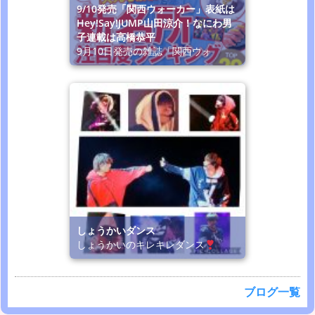
9/10発売「関西ウォーカー」表紙は
Hey!Say!JUMP山田涼介！なにわ男
子連載は高橋恭平
9月10日発売の雑誌「関西ウォ
しょうかいダンス
しょうかいのキレキレダンス
ブログ一覧