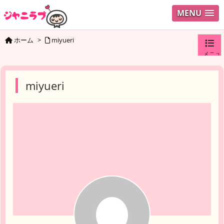
MENU
ホーム
>
miyueri
メニュ
ログイ
miyueri
ユーザ
検索