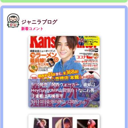
ジャニラブログ
新着コメント
9/10発売「関西ウォーカー」表紙は
Hey!Say!JUMP山田涼介！なにわ男
子連載は高橋恭平
9月10日発売の雑誌「関西ウォ