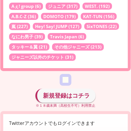
Aぇ! group
(6)
ジュニア
(317)
WEST.
(192)
A.B.C-Z
(36)
DOMOTO
(179)
KAT-TUN
(156)
嵐
(227)
Hey! Say! JUMP
(127)
SixTONES
(22)
なにわ男子
(39)
Travis Japan
(6)
タッキー＆翼
(21)
その他ジャニーズ
(213)
ジャニーズ以外のチケット
(31)
新規登録はコチラ
※１８歳未満（高校生不可）利用禁止
Twitterアカウントでもログインできます