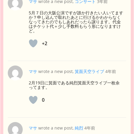
マサ
wrote a new post,
コンサート
3年前
5月７日の大阪公演ですが誰か行きたい人いてます
か？申し込んで取れたあとに行けるかわからなく
なってきたのでもしあれだったら譲ります。代金
はチケット代＋少し手数料もらう形になりますけ
ど。
+2
マサ
wrote a new post,
箕面天空ライブ
4年前
2月19日に箕面である純烈箕面天空ライブ一枚余
ってます。
0
マサ
wrote a new post,
純烈
4年前