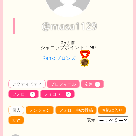
@masa1129
5ヶ月前
ジャニラブポイント： 90
Rank: ブロンズ
アクティビティ
プロフィール
友達
0
フォロー
フォロワー
0
6
個人
メンション
フォロー中の投稿
お気に入り
表示:
友達