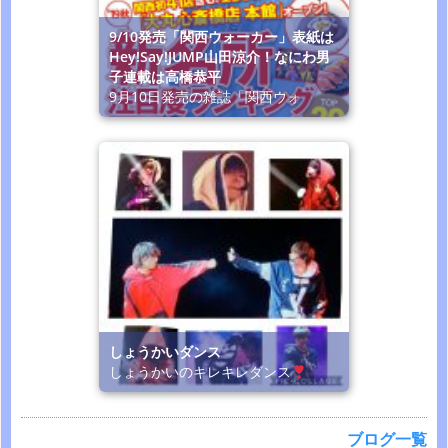
9/10発売「関西ウォーカー」表紙は
Hey!Say!JUMP山田涼介！なにわ男
子連載は高橋恭平
9月10日発売の雑誌「関西ウォ
しょうかいダンス
しょうかいのキレキレダンス
ブログ一覧