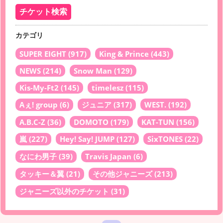
カテゴリ
SUPER EIGHT
(917)
King & Prince
(443)
NEWS
(214)
Snow Man
(129)
Kis-My-Ft2
(145)
timelesz
(115)
Aぇ! group
(6)
ジュニア
(317)
WEST.
(192)
A.B.C-Z
(36)
DOMOTO
(179)
KAT-TUN
(156)
嵐
(227)
Hey! Say! JUMP
(127)
SixTONES
(22)
なにわ男子
(39)
Travis Japan
(6)
タッキー＆翼
(21)
その他ジャニーズ
(213)
ジャニーズ以外のチケット
(31)