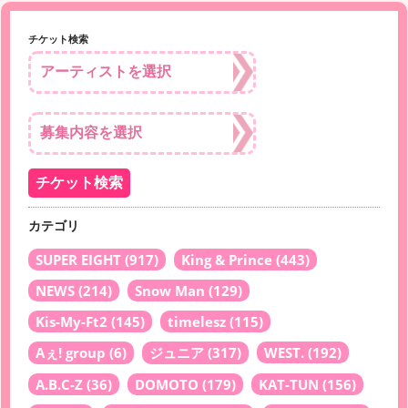
チケット検索
カテゴリ
SUPER EIGHT
(917)
King & Prince
(443)
NEWS
(214)
Snow Man
(129)
Kis-My-Ft2
(145)
timelesz
(115)
Aぇ! group
(6)
ジュニア
(317)
WEST.
(192)
A.B.C-Z
(36)
DOMOTO
(179)
KAT-TUN
(156)