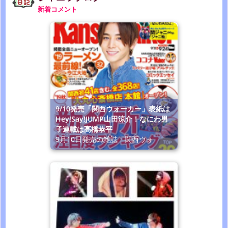
新着コメント
9/10発売「関西ウォーカー」表紙は
Hey!Say!JUMP山田涼介！なにわ男
子連載は高橋恭平
9月10日発売の雑誌「関西ウォ