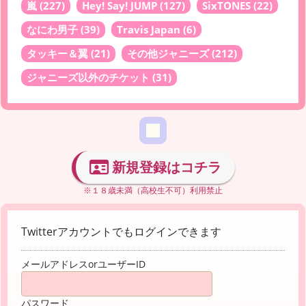
嵐
(227)
Hey! Say! JUMP
(127)
SixTONES
(22)
なにわ男子
(39)
Travis Japan
(6)
タッキー＆翼
(21)
その他ジャニーズ
(212)
ジャニーズ以外のチケット
(31)
新規登録はコチラ
※１８歳未満（高校生不可）利用禁止
Twitterアカウントでもログインできます
メールアドレスorユーザーID
パスワード