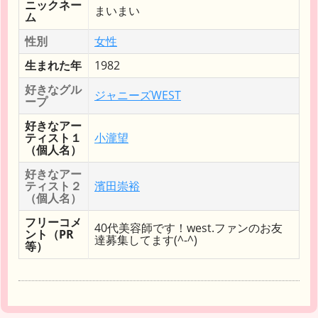
ニックネー
まいまい
ム
性別
女性
生まれた年
1982
好きなグル
ジャニーズWEST
ープ
好きなアー
ティスト１
小瀧望
（個人名）
好きなアー
ティスト２
濱田崇裕
（個人名）
フリーコメ
40代美容師です！west.ファンのお友
ント（PR
達募集してます(^-^)
等）