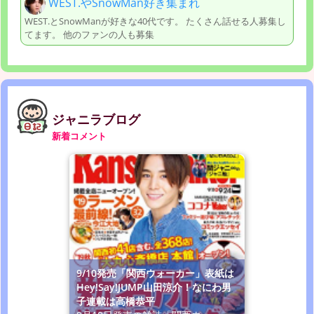
WEST.やSnowMan好き集まれ
WEST.とSnowManが好きな40代です。 たくさん話せる人募集し
てます。 他のファンの人も募集
ジャニラブログ
新着コメント
9/10発売「関西ウォーカー」表紙は
Hey!Say!JUMP山田涼介！なにわ男
子連載は高橋恭平