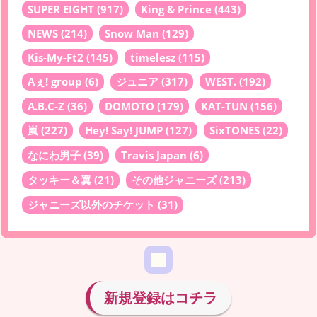
SUPER EIGHT
(917)
King & Prince
(443)
NEWS
(214)
Snow Man
(129)
Kis-My-Ft2
(145)
timelesz
(115)
Aぇ! group
(6)
ジュニア
(317)
WEST.
(192)
A.B.C-Z
(36)
DOMOTO
(179)
KAT-TUN
(156)
嵐
(227)
Hey! Say! JUMP
(127)
SixTONES
(22)
なにわ男子
(39)
Travis Japan
(6)
タッキー＆翼
(21)
その他ジャニーズ
(213)
ジャニーズ以外のチケット
(31)
新規登録はコチラ