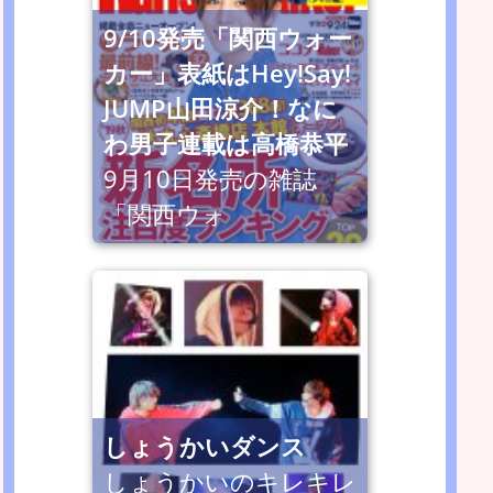
9/10発売「関西ウォー
カー」表紙はHey!Say!
JUMP山田涼介！なに
わ男子連載は高橋恭平
9月10日発売の雑誌
「関西ウォ
しょうかいダンス
しょうかいのキレキレ