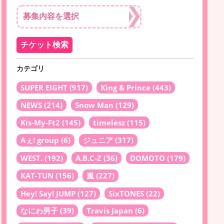
カテゴリ
SUPER EIGHT
(917)
King & Prince
(443)
NEWS
(214)
Snow Man
(129)
Kis-My-Ft2
(145)
timelesz
(115)
Aぇ! group
(6)
ジュニア
(317)
WEST.
(192)
A.B.C-Z
(36)
DOMOTO
(179)
KAT-TUN
(156)
嵐
(227)
Hey! Say! JUMP
(127)
SixTONES
(22)
なにわ男子
(39)
Travis Japan
(6)