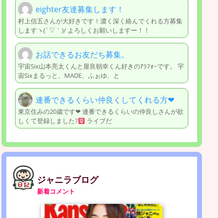
eighter友達募集します！
村上信五さんが大好きです！濃く深く絡んでくれる方募集
しますヽ(´▽｀)/ よろしくお願いしますー！！
お話できるお友だち募集。
宇宙Six山本亮太くんと屋良朝幸くん好きのｱﾗﾌｫｰです。 宇
宙Sixまるっと、MADE、ふぉゆ、と
連番できるくらい仲良くしてくれる方‪‪❤︎‬
東京住みの20歳です‪‪❤︎‬ 連番できるくらいの仲良しさんが欲
しくて登録しました?‍
ライブだ
ジャニラブログ
新着コメント